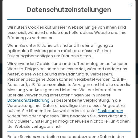
Mit d
DEUTSCH
Datenschutzeinstellungen
Wir nutzen Cookies auf unserer Website. Einige von ihnen sind
essenziell, während andere uns helfen, diese Website und Ihre
Erfahrung zu verbessern.
Wenn Sie unter 16 Jahre alt sind und Ihre Einwilligung zu
optionalen Services geben möchten, müssen Sie Ihre
Erziehungsberechtigten um Erlaubnis bitten.
Wir verwenden Cookies und andere Technologien auf unserer
MENÜ
Website. Einige von ihnen sind essenziell, während andere uns
VTIEFHOLZ
helfen, diese Website und Ihre Erfahrung zu verbessern.
Personenbezogene Daten können verarbeitet werden (z. B. IP-
Adressen), z. B. für personalisierte Anzeigen und Inhalte oder die
Messung von Anzeigen und Inhalten.
Weitere Informationen
über die Verwendung Ihrer Daten finden Sie in unserer
Datenschutzerklärung
.
Es besteht keine Verpflichtung, in die
Verarbeitung Ihrer Daten einzuwilligen, um dieses Angebot zu
nutzen.
Sie können Ihre Auswahl jederzeit unter
Einstellungen
widerrufen oder anpassen.
Bitte beachten Sie, dass aufgrund
individueller Einstellungen möglicherweise nicht alle Funktionen
der Website verfügbar sind.
Einige Services verarbeiten personenbezogene Daten in den