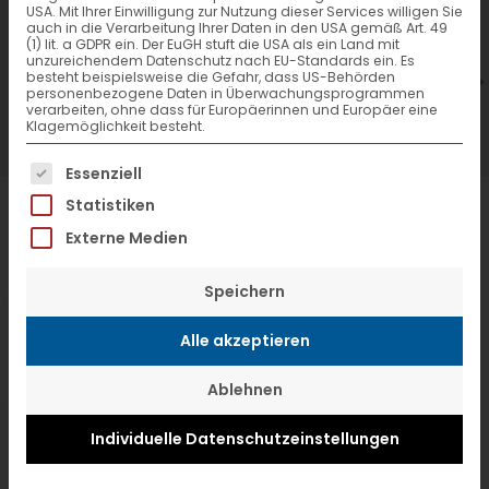
USA. Mit Ihrer Einwilligung zur Nutzung dieser Services willigen Sie
7. Juli 2026
6
auch in die Verarbeitung Ihrer Daten in den USA gemäß Art. 49
(1) lit. a GDPR ein. Der EuGH stuft die USA als ein Land mit
VTL hat neuen Aufsichtsrat gewählt
V
unzureichendem Datenschutz nach EU-Standards ein. Es
besteht beispielsweise die Gefahr, dass US-Behörden
personenbezogene Daten in Überwachungsprogrammen
verarbeiten, ohne dass für Europäerinnen und Europäer eine
Klagemöglichkeit besteht.
Es folgt eine Liste der Service-Gruppen, f
Essenziell
Statistiken
Externe Medien
Speichern
Alle akzeptieren
Ablehnen
Individuelle Datenschutzeinstellungen