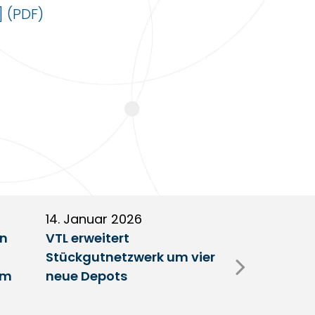
]
14. Januar 2026
5. Januar 2
en
VTL erweitert
Partnerscha
Stückgutnetzwerk um vier
Austausch 
im
neue Depots
Erfolgsfakt
Netzwerk