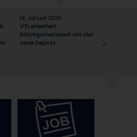
14. Januar 2026
5. Januar 2
en
VTL erweitert
Partnerscha
Stückgutnetzwerk um vier
Austausch 
im
neue Depots
Erfolgsfakt
Netzwerk