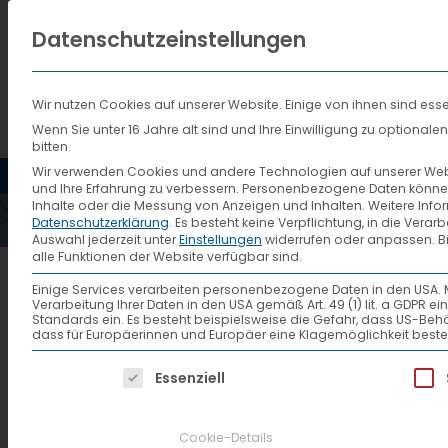
Datenschutzeinstellungen
Wir nutzen Cookies auf unserer Website. Einige von ihnen sind esse
Wenn Sie unter 16 Jahre alt sind und Ihre Einwilligung zu optiona
bitten.
HOME
AKTUELLES
VTL
Wir verwenden Cookies und andere Technologien auf unserer Websi
und Ihre Erfahrung zu verbessern.
Personenbezogene Daten können ve
Inhalte oder die Messung von Anzeigen und Inhalten.
Weitere Info
Datenschutzerklärung
.
Es besteht keine Verpflichtung, in die Verar
Auswahl jederzeit unter
Einstellungen
widerrufen oder anpassen.
B
alle Funktionen der Website verfügbar sind.
Einige Services verarbeiten personenbezogene Daten in den USA. Mit 
Verarbeitung Ihrer Daten in den USA gemäß Art. 49 (1) lit. a GDPR 
Standards ein. Es besteht beispielsweise die Gefahr, dass US
Die Kunst, richtig zu wachs
dass für Europäerinnen und Europäer eine Klagemöglichkeit beste
Es folgt eine Liste der Service-Gruppen, f
Essenziell
VerkehrsRUNDSCHAU
Zum Presseartikel
Cookie-Details