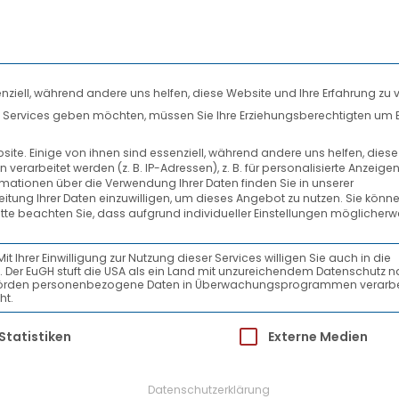
nziell, während andere uns helfen, diese Website und Ihre Erfahrung zu 
len Services geben möchten, müssen Sie Ihre Erziehungsberechtigten um 
DIENSTLEISTUNGEN
SYSTEMPARTNER
te. Einige von ihnen sind essenziell, während andere uns helfen, dies
rarbeitet werden (z. B. IP-Adressen), z. B. für personalisierte Anzeige
PRESSESPIEGEL
rmationen über die Verwendung Ihrer Daten finden Sie in unserer
beitung Ihrer Daten einzuwilligen, um dieses Angebot zu nutzen.
Sie könne
itte beachten Sie, dass aufgrund individueller Einstellungen möglicherw
Ihrer Einwilligung zur Nutzung dieser Services willigen Sie auch in die
ein. Der EuGH stuft die USA als ein Land mit unzureichendem Datenschutz 
-Behörden personenbezogene Daten in Überwachungsprogrammen verarbe
en
ht.
ür die eine Einwilligung erteilt werden kann.
Statistiken
Externe Medien
Datenschutzerklärung