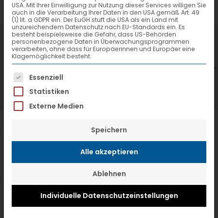
ROAD
USA. Mit Ihrer Einwilligung zur Nutzung dieser Services willigen Sie
auch in die Verarbeitung Ihrer Daten in den USA gemäß Art. 49
(1) lit. a GDPR ein. Der EuGH stuft die USA als ein Land mit
unzureichendem Datenschutz nach EU-Standards ein. Es
besteht beispielsweise die Gefahr, dass US-Behörden
7. Juli 2026
6
personenbezogene Daten in Überwachungsprogrammen
verarbeiten, ohne dass für Europäerinnen und Europäer eine
VTL hat neuen Aufsichtsrat gewählt
V
Klagemöglichkeit besteht.
Es folgt eine Liste der Service-Gruppen, f
Essenziell
Statistiken
Externe Medien
Speichern
Alle akzeptieren
Ablehnen
Individuelle Datenschutzeinstellungen