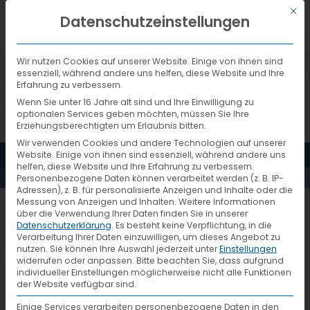
Mit d
DEUTSCH
Datenschutzeinstellungen
CONVENTION-
ON-THE-
Wir nutzen Cookies auf unserer Website. Einige von ihnen sind
essenziell, während andere uns helfen, diese Website und Ihre
Erfahrung zu verbessern.
Wenn Sie unter 16 Jahre alt sind und Ihre Einwilligung zu
CONTRACT-
optionalen Services geben möchten, müssen Sie Ihre
Erziehungsberechtigten um Erlaubnis bitten.
Wir verwenden Cookies und andere Technologien auf unserer
FOR-THE-
MENÜ
Website. Einige von ihnen sind essenziell, während andere uns
helfen, diese Website und Ihre Erfahrung zu verbessern.
Personenbezogene Daten können verarbeitet werden (z. B. IP-
INTERNATIONAL-
Adressen), z. B. für personalisierte Anzeigen und Inhalte oder die
Messung von Anzeigen und Inhalten.
Weitere Informationen
über die Verwendung Ihrer Daten finden Sie in unserer
convention-on-the-contract-for-
Datenschutzerklärung
.
Es besteht keine Verpflichtung, in die
CARRIAGE-OF-
Verarbeitung Ihrer Daten einzuwilligen, um dieses Angebot zu
the-international-carriage-of-goods-
nutzen.
Sie können Ihre Auswahl jederzeit unter
Einstellungen
widerrufen oder anpassen.
Bitte beachten Sie, dass aufgrund
by-road
GOODS-BY-
individueller Einstellungen möglicherweise nicht alle Funktionen
der Website verfügbar sind.
Einige Services verarbeiten personenbezogene Daten in den