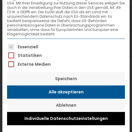
USA. Mit Ihrer Einwilligung zur Nutzung dieser Services willigen Sie
auch in die Verarbeitung Ihrer Daten in den USA gemäß Art. 49
(1) lit. a GDPR ein. Der EuGH stuft die USA als ein Land mit
7. Juli 2026
6
unzureichendem Datenschutz nach EU-Standards ein. Es
besteht beispielsweise die Gefahr, dass US-Behörden
VTL hat neuen Aufsichtsrat gewählt
V
personenbezogene Daten in Überwachungsprogrammen
verarbeiten, ohne dass für Europäerinnen und Europäer eine
Klagemöglichkeit besteht.
Es folgt eine Liste der Service-Gruppen, f
Essenziell
Statistiken
Externe Medien
Speichern
Alle akzeptieren
Ablehnen
Individuelle Datenschutzeinstellungen