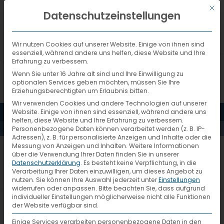
Mit d
DEUTSCH
Datenschutzeinstellungen
Wir nutzen Cookies auf unserer Website. Einige von ihnen sind
essenziell, während andere uns helfen, diese Website und Ihre
Erfahrung zu verbessern.
Wenn Sie unter 16 Jahre alt sind und Ihre Einwilligung zu
DIE ALLGEMEINEN
optionalen Services geben möchten, müssen Sie Ihre
Erziehungsberechtigten um Erlaubnis bitten.
Wir verwenden Cookies und andere Technologien auf unserer
DEUTSCHEN
MENÜ
Website. Einige von ihnen sind essenziell, während andere uns
helfen, diese Website und Ihre Erfahrung zu verbessern.
Personenbezogene Daten können verarbeitet werden (z. B. IP-
SPEDITEURBEDINGUNGE
Adressen), z. B. für personalisierte Anzeigen und Inhalte oder die
Messung von Anzeigen und Inhalten.
Weitere Informationen
über die Verwendung Ihrer Daten finden Sie in unserer
Die Allgemeinen Deutschen
Datenschutzerklärung
.
Es besteht keine Verpflichtung, in die
[122KB]
Verarbeitung Ihrer Daten einzuwilligen, um dieses Angebot zu
Spediteurbedingungen [122kB]
nutzen.
Sie können Ihre Auswahl jederzeit unter
Einstellungen
widerrufen oder anpassen.
Bitte beachten Sie, dass aufgrund
individueller Einstellungen möglicherweise nicht alle Funktionen
der Website verfügbar sind.
Einige Services verarbeiten personenbezogene Daten in den