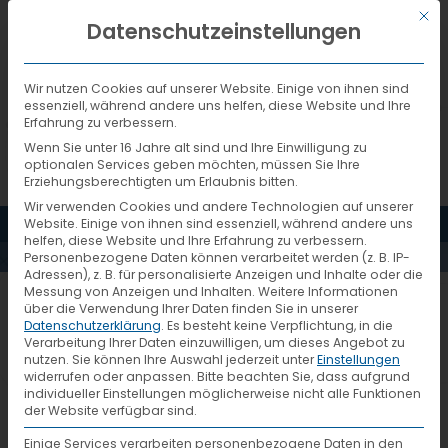
Mit d
DEUTSCH
Datenschutzeinstellungen
Wir nutzen Cookies auf unserer Website. Einige von ihnen sind
essenziell, während andere uns helfen, diese Website und Ihre
Erfahrung zu verbessern.
Wenn Sie unter 16 Jahre alt sind und Ihre Einwilligung zu
optionalen Services geben möchten, müssen Sie Ihre
Erziehungsberechtigten um Erlaubnis bitten.
Wir verwenden Cookies und andere Technologien auf unserer
MENÜ
Website. Einige von ihnen sind essenziell, während andere uns
AKTUELLES
helfen, diese Website und Ihre Erfahrung zu verbessern.
Personenbezogene Daten können verarbeitet werden (z. B. IP-
Adressen), z. B. für personalisierte Anzeigen und Inhalte oder die
Messung von Anzeigen und Inhalten.
Weitere Informationen
Dispo-Treffen-2019-Bergwerk1
über die Verwendung Ihrer Daten finden Sie in unserer
Datenschutzerklärung
.
Es besteht keine Verpflichtung, in die
Verarbeitung Ihrer Daten einzuwilligen, um dieses Angebot zu
nutzen.
Sie können Ihre Auswahl jederzeit unter
Einstellungen
widerrufen oder anpassen.
Bitte beachten Sie, dass aufgrund
individueller Einstellungen möglicherweise nicht alle Funktionen
der Website verfügbar sind.
Eingang Bergwerk
Einige Services verarbeiten personenbezogene Daten in den