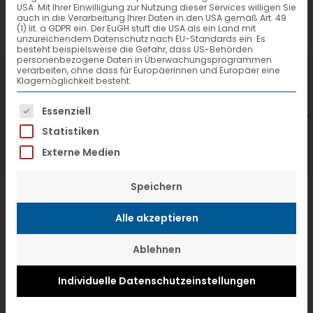
USA. Mit Ihrer Einwilligung zur Nutzung dieser Services willigen Sie
auch in die Verarbeitung Ihrer Daten in den USA gemäß Art. 49
(1) lit. a GDPR ein. Der EuGH stuft die USA als ein Land mit
unzureichendem Datenschutz nach EU-Standards ein. Es
besteht beispielsweise die Gefahr, dass US-Behörden
personenbezogene Daten in Überwachungsprogrammen
verarbeiten, ohne dass für Europäerinnen und Europäer eine
7. Juli 2026
6
Klagemöglichkeit besteht.
VTL hat neuen Aufsichtsrat gewählt
V
Es folgt eine Liste der Service-Gruppen, f
Essenziell
Statistiken
Externe Medien
Speichern
Alle akzeptieren
Ablehnen
Individuelle Datenschutzeinstellungen