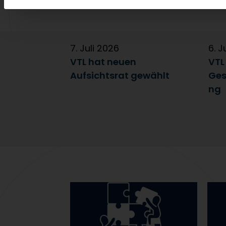
7. Juli 2026
6. J
VTL hat neuen
VTL
Aufsichtsrat gewählt
Ges
ng