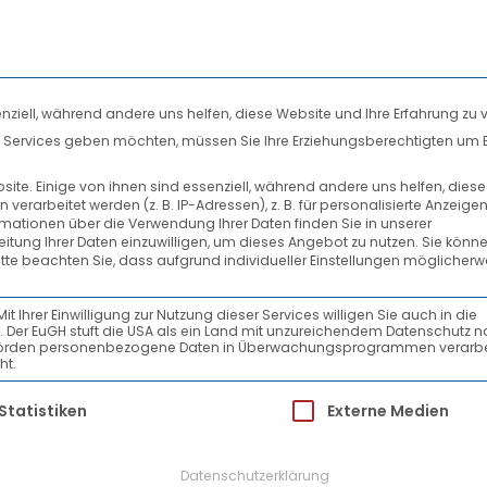
nziell, während andere uns helfen, diese Website und Ihre Erfahrung zu 
len Services geben möchten, müssen Sie Ihre Erziehungsberechtigten um 
DIENSTLEISTUNGEN
SYSTEMPARTNER
te. Einige von ihnen sind essenziell, während andere uns helfen, dies
rarbeitet werden (z. B. IP-Adressen), z. B. für personalisierte Anzeige
AKTUELLES
rmationen über die Verwendung Ihrer Daten finden Sie in unserer
beitung Ihrer Daten einzuwilligen, um dieses Angebot zu nutzen.
Sie könne
itte beachten Sie, dass aufgrund individueller Einstellungen möglicherw
rgwerk5
Ihrer Einwilligung zur Nutzung dieser Services willigen Sie auch in die
ein. Der EuGH stuft die USA als ein Land mit unzureichendem Datenschutz 
-Behörden personenbezogene Daten in Überwachungsprogrammen verarbe
ht.
ür die eine Einwilligung erteilt werden kann.
Statistiken
Externe Medien
kers
Datenschutzerklärung