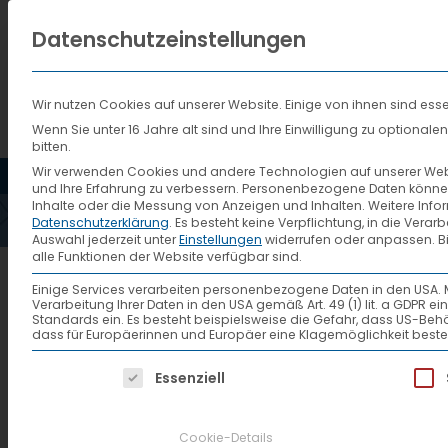
Datenschutzeinstellungen
Wir nutzen Cookies auf unserer Website. Einige von ihnen sind esse
Wenn Sie unter 16 Jahre alt sind und Ihre Einwilligung zu optiona
bitten.
HOME
AKTUELLES
VTL
Wir verwenden Cookies und andere Technologien auf unserer Websi
und Ihre Erfahrung zu verbessern.
Personenbezogene Daten können ve
Inhalte oder die Messung von Anzeigen und Inhalten.
Weitere Info
Datenschutzerklärung
.
Es besteht keine Verpflichtung, in die Verar
Auswahl jederzeit unter
Einstellungen
widerrufen oder anpassen.
B
alle Funktionen der Website verfügbar sind.
Dispo-Treffen-2019-Be
Einige Services verarbeiten personenbezogene Daten in den USA. Mit 
Verarbeitung Ihrer Daten in den USA gemäß Art. 49 (1) lit. a GDPR 
Standards ein. Es besteht beispielsweise die Gefahr, dass US
dass für Europäerinnen und Europäer eine Klagemöglichkeit beste
Es folgt eine Liste der Service-Gruppen, f
Essenziell
Museum Erlebnis Bergwerk Mer
Cookie-Details