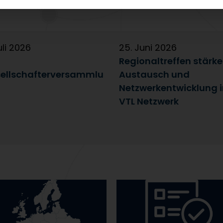
uli 2026
25. Juni 2026
Regionaltreffen stärk
ellschafterversammlu
Austausch und
Netzwerkentwicklung 
VTL Netzwerk