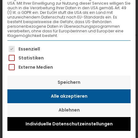
USA. Mit Ihrer Einwilligung zur Nutzung dieser Services willigen Sie
auch in die Verarbeitung Ihrer Daten in den USA gemäß Art. 49
(1) lit. a GDPR ein. Der EuGH stuft die USA als ein Land mit
7. Juli 2026
6
unzureichendem Datenschutz nach EU-Standards ein. Es
besteht beispielsweise die Gefahr, dass US-Behörden
VTL hat neuen Aufsichtsrat gewählt
V
personenbezogene Daten in Überwachungsprogrammen
verarbeiten, ohne dass für Europäerinnen und Europäer eine
Klagemöglichkeit besteht.
Es folgt eine Liste der Service-Gruppen, f
Essenziell
Statistiken
Externe Medien
Speichern
Alle akzeptieren
Ablehnen
Individuelle Datenschutzeinstellungen