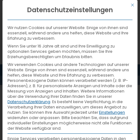
Mit d
DEUTSCH
Datenschutzeinstellungen
Wir nutzen Cookies auf unserer Website. Einige von ihnen sind
essenziell, während andere uns helfen, diese Website und Ihre
Erfahrung zu verbessern.
Wenn Sie unter 16 Jahre alt sind und Ihre Einwilligung zu
optionalen Services geben möchten, müssen Sie Ihre
Erziehungsberechtigten um Erlaubnis bitten.
Wir verwenden Cookies und andere Technologien auf unserer
MENÜ
Website. Einige von ihnen sind essenziell, während andere uns
AKTUELLES
helfen, diese Website und Ihre Erfahrung zu verbessern.
Personenbezogene Daten können verarbeitet werden (z. B. IP-
Adressen), z. B. für personalisierte Anzeigen und Inhalte oder die
Messung von Anzeigen und Inhalten.
Weitere Informationen
Dispo-Treffen-2021- (4)
über die Verwendung Ihrer Daten finden Sie in unserer
Datenschutzerklärung
.
Es besteht keine Verpflichtung, in die
Verarbeitung Ihrer Daten einzuwilligen, um dieses Angebot zu
nutzen.
Sie können Ihre Auswahl jederzeit unter
Einstellungen
widerrufen oder anpassen.
Bitte beachten Sie, dass aufgrund
individueller Einstellungen möglicherweise nicht alle Funktionen
der Website verfügbar sind.
Einige Services verarbeiten personenbezogene Daten in den