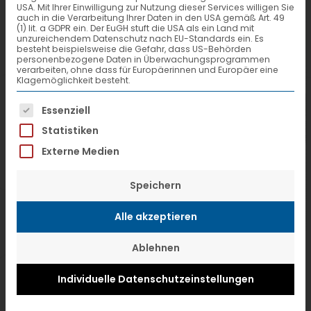
USA. Mit Ihrer Einwilligung zur Nutzung dieser Services willigen Sie
auch in die Verarbeitung Ihrer Daten in den USA gemäß Art. 49
(1) lit. a GDPR ein. Der EuGH stuft die USA als ein Land mit
unzureichendem Datenschutz nach EU-Standards ein. Es
besteht beispielsweise die Gefahr, dass US-Behörden
personenbezogene Daten in Überwachungsprogrammen
verarbeiten, ohne dass für Europäerinnen und Europäer eine
Klagemöglichkeit besteht.
Es folgt eine Liste der Service-Gruppen, f
Essenziell
Statistiken
Externe Medien
Speichern
Alle akzeptieren
Ablehnen
DVZ
Individuelle Datenschutzeinstellungen
Stückguttrio ILN, S.T.a.R. und VTL gründet