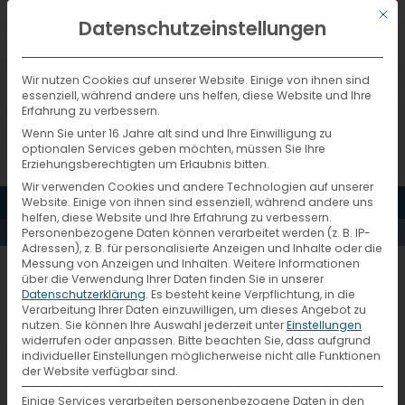
Mit d
DEUTSCH
Datenschutzeinstellungen
Wir nutzen Cookies auf unserer Website. Einige von ihnen sind
essenziell, während andere uns helfen, diese Website und Ihre
Erfahrung zu verbessern.
Wenn Sie unter 16 Jahre alt sind und Ihre Einwilligung zu
optionalen Services geben möchten, müssen Sie Ihre
Erziehungsberechtigten um Erlaubnis bitten.
Wir verwenden Cookies und andere Technologien auf unserer
MENÜ
Website. Einige von ihnen sind essenziell, während andere uns
PRESSESPIEGEL
helfen, diese Website und Ihre Erfahrung zu verbessern.
Personenbezogene Daten können verarbeitet werden (z. B. IP-
Adressen), z. B. für personalisierte Anzeigen und Inhalte oder die
Messung von Anzeigen und Inhalten.
Weitere Informationen
über die Verwendung Ihrer Daten finden Sie in unserer
Datenschutzerklärung
.
Es besteht keine Verpflichtung, in die
Drei Kooperationen
Verarbeitung Ihrer Daten einzuwilligen, um dieses Angebot zu
6. Dezember 2017
nutzen.
Sie können Ihre Auswahl jederzeit unter
Einstellungen
– ein Netz
widerrufen oder anpassen.
Bitte beachten Sie, dass aufgrund
individueller Einstellungen möglicherweise nicht alle Funktionen
der Website verfügbar sind.
Einige Services verarbeiten personenbezogene Daten in den