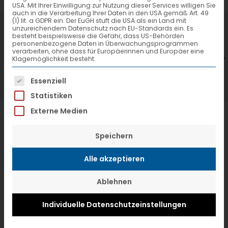
USA. Mit Ihrer Einwilligung zur Nutzung dieser Services willigen Sie
auch in die Verarbeitung Ihrer Daten in den USA gemäß Art. 49
(1) lit. a GDPR ein. Der EuGH stuft die USA als ein Land mit
7. Juli 2026
6
unzureichendem Datenschutz nach EU-Standards ein. Es
besteht beispielsweise die Gefahr, dass US-Behörden
VTL hat neuen Aufsichtsrat gewählt
V
personenbezogene Daten in Überwachungsprogrammen
verarbeiten, ohne dass für Europäerinnen und Europäer eine
Klagemöglichkeit besteht.
Es folgt eine Liste der Service-Gruppen, f
Essenziell
Statistiken
Externe Medien
Speichern
Alle akzeptieren
Ablehnen
Individuelle Datenschutzeinstellungen