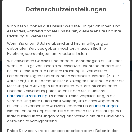
Mit d
DEUTSCH
Datenschutzeinstellungen
Wir nutzen Cookies auf unserer Website. Einige von ihnen sind
essenziell, während andere uns helfen, diese Website und Ihre
Erfahrung zu verbessern.
Wenn Sie unter 16 Jahre alt sind und Ihre Einwilligung zu
optionalen Services geben möchten, müssen Sie Ihre
Erziehungsberechtigten um Erlaubnis bitten.
Wir verwenden Cookies und andere Technologien auf unserer
MENÜ
Website. Einige von ihnen sind essenziell, während andere uns
AKTUELLES
helfen, diese Website und Ihre Erfahrung zu verbessern.
Personenbezogene Daten können verarbeitet werden (z. B. IP-
Adressen), z. B. für personalisierte Anzeigen und Inhalte oder die
Messung von Anzeigen und Inhalten.
Weitere Informationen
AJ Podium_1935
über die Verwendung Ihrer Daten finden Sie in unserer
Datenschutzerklärung
.
Es besteht keine Verpflichtung, in die
Verarbeitung Ihrer Daten einzuwilligen, um dieses Angebot zu
nutzen.
Sie können Ihre Auswahl jederzeit unter
Einstellungen
widerrufen oder anpassen.
Bitte beachten Sie, dass aufgrund
individueller Einstellungen möglicherweise nicht alle Funktionen
der Website verfügbar sind.
Einige Services verarbeiten personenbezogene Daten in den