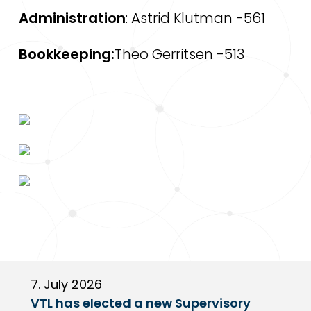
Administration
: Astrid Klutman -561
Bookkeeping:
Theo Gerritsen -513
7. July 2026
6
VTL has elected a new Supervisory
G