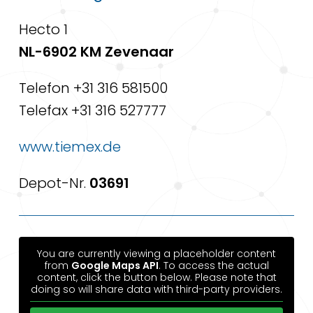
Hecto 1
NL-6902 KM Zevenaar
Telefon +31 316 581500
Telefax +31 316 527777
www.tiemex.de
Depot-Nr.
03691
You are currently viewing a placeholder content
from
Google Maps API
. To access the actual
content, click the button below. Please note that
doing so will share data with third-party providers.