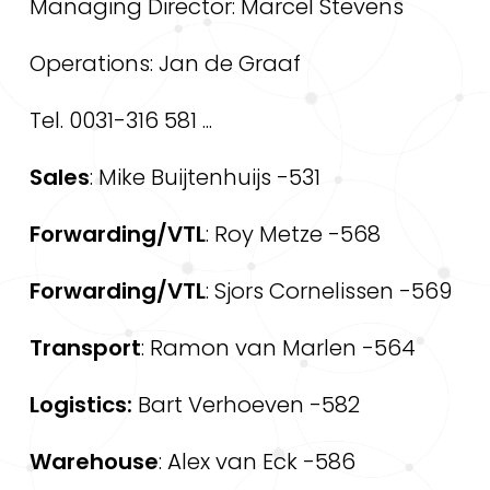
Managing Director: Marcel Stevens
Operations: Jan de Graaf
Tel. 0031-316 581 ...
Sales
: Mike Buijtenhuijs -531
Forwarding/VTL
: Roy Metze -568
Forwarding/VTL
: Sjors Cornelissen -569
Transport
: Ramon van Marlen -564
Logistics:
Bart Verhoeven -582
Warehouse
: Alex van Eck -586