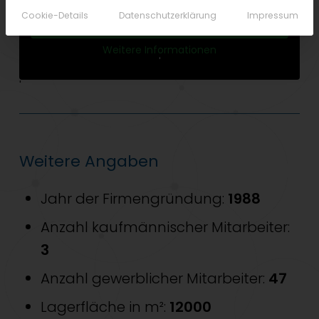
Cookie-Details
Datenschutzerklärung
Impressum
Inhalt entsperren
Weitere Informationen
'
'
Weitere Angaben
Jahr der Firmengründung:
1988
Anzahl kaufmännischer Mitarbeiter:
3
Anzahl gewerblicher Mitarbeiter:
47
Lagerfläche in m²:
12000