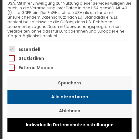
USA. Mit Ihrer Einwilligung zur Nutzung dieser Services willigen Sie
auch in die Verarbeitung Ihrer Daten in den USA gemäß Art. 49
Hecto 1
(1) lit. a GDPR ein. Der EuGH stuft die USA als ein Land mit
unzureichendem Datenschutz nach EU-Standards ein. Es
NL-6902 KM Zevenaar
besteht beispielsweise die Gefahr, dass US-Behörden
personenbezogene Daten in Überwachungsprogrammen
verarbeiten, ohne dass für Europäerinnen und Europäer eine
Klagemöglichkeit besteht.
Telefon +31 316 581500
Es folgt eine Liste der Service-Gruppen, f
Telefax +31 316 527777
Essenziell
Statistiken
www.tiemex.de
Externe Medien
Depot-Nr.
03691
Speichern
Alle akzeptieren
Ablehnen
Sie sehen gerade einen Platzhalterinhalt von
Google Maps API
. Um auf den eigentlichen Inhalt
zuzugreifen, klicken Sie auf den Button unten. Bitte
Individuelle Datenschutzeinstellungen
beachten Sie, dass dabei Daten an Drittanbieter
weitergegeben werden.