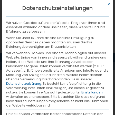
Mit d
DEUTSCH
Datenschutzeinstellungen
Wir nutzen Cookies auf unserer Website. Einige von ihnen sind
essenziell, während andere uns helfen, diese Website und Ihre
Erfahrung zu verbessern.
Wenn Sie unter 16 Jahre alt sind und Ihre Einwilligung zu
optionalen Services geben möchten, müssen Sie Ihre
Erziehungsberechtigten um Erlaubnis bitten.
Wir verwenden Cookies und andere Technologien auf unserer
MENÜ
Website. Einige von ihnen sind essenziell, während andere uns
EINTRAG
helfen, diese Website und Ihre Erfahrung zu verbessern.
Personenbezogene Daten können verarbeitet werden (z. B. IP-
Adressen), z. B. für personalisierte Anzeigen und Inhalte oder die
Messung von Anzeigen und Inhalten.
Weitere Informationen
Ihr VTL-Systempartner:
über die Verwendung Ihrer Daten finden Sie in unserer
Datenschutzerklärung
.
Es besteht keine Verpflichtung, in die
Verarbeitung Ihrer Daten einzuwilligen, um dieses Angebot zu
nutzen.
Sie können Ihre Auswahl jederzeit unter
Einstellungen
widerrufen oder anpassen.
Bitte beachten Sie, dass aufgrund
individueller Einstellungen möglicherweise nicht alle Funktionen
der Website verfügbar sind.
Tiemex logistic services b.v.
Einige Services verarbeiten personenbezogene Daten in den