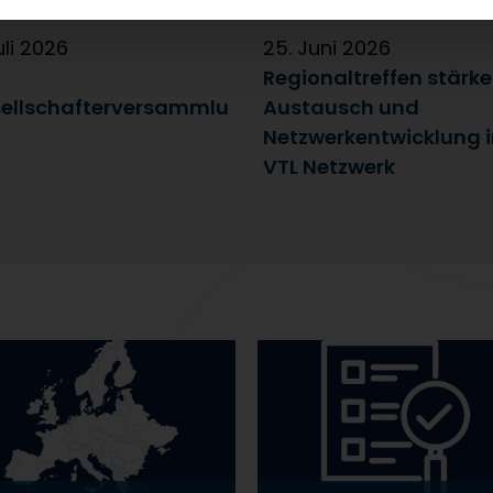
uli 2026
25. Juni 2026
Regionaltreffen stärk
ellschafterversammlu
Austausch und
Netzwerkentwicklung 
VTL Netzwerk