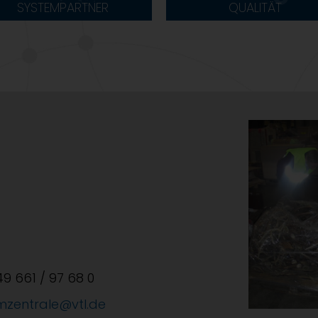
SYSTEMPARTNER
QUALITÄT
+49 661 / 97 68 0
mzentrale@vtl.de