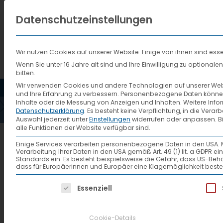
Datenschutzeinstellungen
Wir nutzen Cookies auf unserer Website. Einige von ihnen sind esse
Wenn Sie unter 16 Jahre alt sind und Ihre Einwilligung zu optiona
bitten.
HOME
AKTUELLES
VTL
Wir verwenden Cookies und andere Technologien auf unserer Websi
und Ihre Erfahrung zu verbessern.
Personenbezogene Daten können ve
Inhalte oder die Messung von Anzeigen und Inhalten.
Weitere Info
Datenschutzerklärung
.
Es besteht keine Verpflichtung, in die Verar
Auswahl jederzeit unter
Einstellungen
widerrufen oder anpassen.
B
alle Funktionen der Website verfügbar sind.
1107_6_CIMG5555
Einige Services verarbeiten personenbezogene Daten in den USA. Mit 
Verarbeitung Ihrer Daten in den USA gemäß Art. 49 (1) lit. a GDPR 
Standards ein. Es besteht beispielsweise die Gefahr, dass US
dass für Europäerinnen und Europäer eine Klagemöglichkeit beste
Es folgt eine Liste der Service-Gruppen, f
Essenziell
Cookie-Details