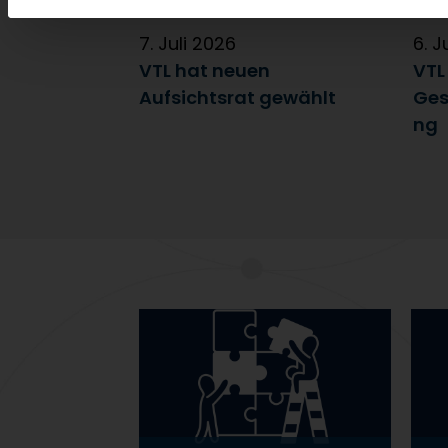
7. Juli 2026
6. J
VTL hat neuen
VTL
Aufsichtsrat gewählt
Ges
ng