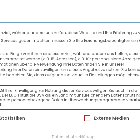
nziell, während andere uns helfen, diese Website und Ihre Erfahrung zu 
len Services geben möchten, müssen Sie Ihre Erziehungsberechtigten um 
DIENSTLEISTUNGEN
SYSTEMPARTNER
te. Einige von ihnen sind essenziell, während andere uns helfen, dies
rarbeitet werden (z. B. IP-Adressen), z. B. für personalisierte Anzeige
AKTUELLES
rmationen über die Verwendung Ihrer Daten finden Sie in unserer
beitung Ihrer Daten einzuwilligen, um dieses Angebot zu nutzen.
Sie könne
itte beachten Sie, dass aufgrund individueller Einstellungen möglicherw
Ihrer Einwilligung zur Nutzung dieser Services willigen Sie auch in die
ein. Der EuGH stuft die USA als ein Land mit unzureichendem Datenschutz 
-Behörden personenbezogene Daten in Überwachungsprogrammen verarbe
ht.
ür die eine Einwilligung erteilt werden kann.
Statistiken
Externe Medien
Datenschutzerklärung