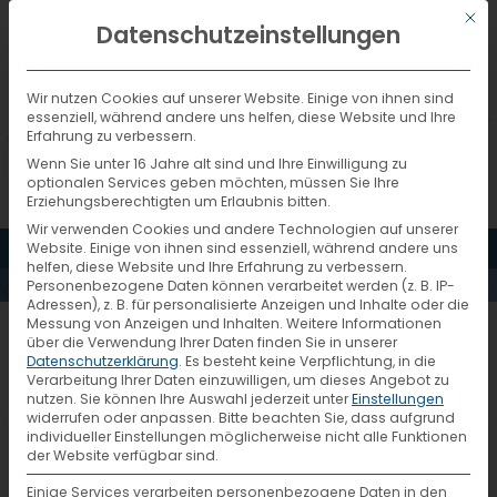
Mit d
DEUTSCH
Datenschutzeinstellungen
Wir nutzen Cookies auf unserer Website. Einige von ihnen sind
essenziell, während andere uns helfen, diese Website und Ihre
Erfahrung zu verbessern.
Wenn Sie unter 16 Jahre alt sind und Ihre Einwilligung zu
optionalen Services geben möchten, müssen Sie Ihre
Erziehungsberechtigten um Erlaubnis bitten.
Wir verwenden Cookies und andere Technologien auf unserer
MENÜ
Website. Einige von ihnen sind essenziell, während andere uns
AKTUELLES
helfen, diese Website und Ihre Erfahrung zu verbessern.
Personenbezogene Daten können verarbeitet werden (z. B. IP-
Adressen), z. B. für personalisierte Anzeigen und Inhalte oder die
Messung von Anzeigen und Inhalten.
Weitere Informationen
767_6_gruene-logistik
über die Verwendung Ihrer Daten finden Sie in unserer
Datenschutzerklärung
.
Es besteht keine Verpflichtung, in die
Verarbeitung Ihrer Daten einzuwilligen, um dieses Angebot zu
nutzen.
Sie können Ihre Auswahl jederzeit unter
Einstellungen
widerrufen oder anpassen.
Bitte beachten Sie, dass aufgrund
individueller Einstellungen möglicherweise nicht alle Funktionen
der Website verfügbar sind.
Einige Services verarbeiten personenbezogene Daten in den