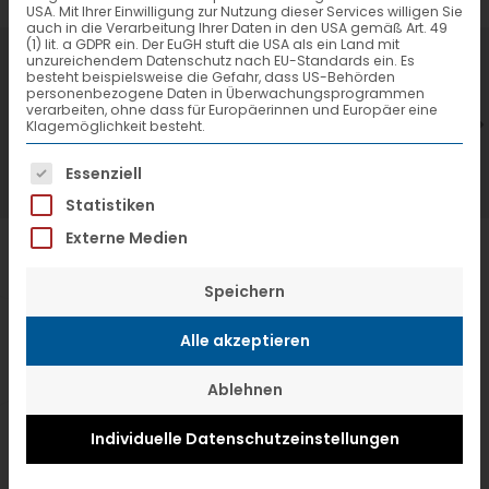
USA. Mit Ihrer Einwilligung zur Nutzung dieser Services willigen Sie
auch in die Verarbeitung Ihrer Daten in den USA gemäß Art. 49
(1) lit. a GDPR ein. Der EuGH stuft die USA als ein Land mit
7. Juli 2026
6
unzureichendem Datenschutz nach EU-Standards ein. Es
besteht beispielsweise die Gefahr, dass US-Behörden
VTL hat neuen Aufsichtsrat gewählt
V
personenbezogene Daten in Überwachungsprogrammen
verarbeiten, ohne dass für Europäerinnen und Europäer eine
Klagemöglichkeit besteht.
Es folgt eine Liste der Service-Gruppen, f
Essenziell
Statistiken
Externe Medien
Speichern
Alle akzeptieren
Ablehnen
Individuelle Datenschutzeinstellungen