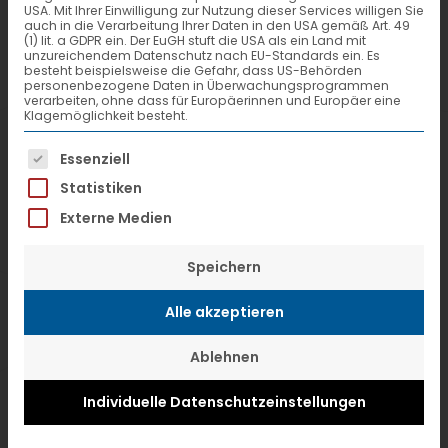
Monaten Bauzeit in Betrieb.
USA. Mit Ihrer Einwilligung zur Nutzung dieser Services willigen Sie
auch in die Verarbeitung Ihrer Daten in den USA gemäß Art. 49
(1) lit. a GDPR ein. Der EuGH stuft die USA als ein Land mit
unzureichendem Datenschutz nach EU-Standards ein. Es
Mit dem Ausbau der Hallenkapazitäten
besteht beispielsweise die Gefahr, dass US-Behörden
personenbezogene Daten in Überwachungsprogrammen
reagiert die Stückgutkooperation auf
verarbeiten, ohne dass für Europäerinnen und Europäer eine
Klagemöglichkeit besteht.
das erneut gestiegene
Es folgt eine Liste der Service-Gruppen, f
Essenziell
Sendungsvolumen. Der 2.000
Statistiken
Quadratmeter große Neubau mit 13
Externe Medien
Toren schließt sich an das bestehende
Gebäude mit 107 Toren an. Damit
Speichern
verfügt Das Zentralhub in Fulda nun
Alle akzeptieren
über eine Umschlagfläche von
insgesamt 9.000 Quadratmetern.
Ablehnen
Individuelle Datenschutzeinstellungen
Innovative Ausstattung
Ausgestattet ist die Halle mit einer