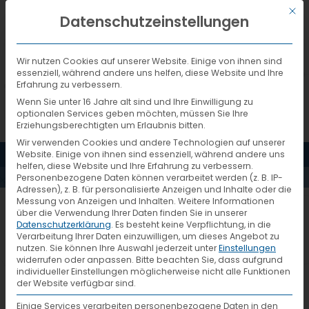
Mit d
DEUTSCH
Datenschutzeinstellungen
Wir nutzen Cookies auf unserer Website. Einige von ihnen sind
essenziell, während andere uns helfen, diese Website und Ihre
Erfahrung zu verbessern.
Wenn Sie unter 16 Jahre alt sind und Ihre Einwilligung zu
optionalen Services geben möchten, müssen Sie Ihre
Erziehungsberechtigten um Erlaubnis bitten.
Wir verwenden Cookies und andere Technologien auf unserer
MENÜ
Website. Einige von ihnen sind essenziell, während andere uns
AKTUELLES
helfen, diese Website und Ihre Erfahrung zu verbessern.
Personenbezogene Daten können verarbeitet werden (z. B. IP-
Adressen), z. B. für personalisierte Anzeigen und Inhalte oder die
Messung von Anzeigen und Inhalten.
Weitere Informationen
Hallenkapazitäten ausgebaut
über die Verwendung Ihrer Daten finden Sie in unserer
Datenschutzerklärung
.
Es besteht keine Verpflichtung, in die
Verarbeitung Ihrer Daten einzuwilligen, um dieses Angebot zu
nutzen.
Sie können Ihre Auswahl jederzeit unter
Einstellungen
Pünktlich geht die neue Halle der VTL
widerrufen oder anpassen.
Bitte beachten Sie, dass aufgrund
individueller Einstellungen möglicherweise nicht alle Funktionen
Vernetzte-Transport-Logistik GmbH im
der Website verfügbar sind.
Zentralhub in Fulda nach sieben
Einige Services verarbeiten personenbezogene Daten in den