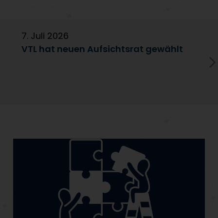
7. Juli 2026
6
VTL hat neuen Aufsichtsrat gewählt
V