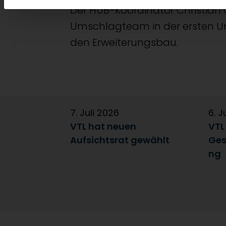
Der HUB-Koordinator Christian
Umschlagteam in der ersten U
den Erweiterungsbau.
7. Juli 2026
6. J
VTL hat neuen
VTL
Aufsichtsrat gewählt
Ges
ng