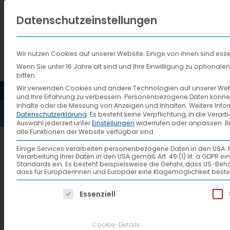
Datenschutzeinstellungen
Wir nutzen Cookies auf unserer Website. Einige von ihnen sind esse
Wenn Sie unter 16 Jahre alt sind und Ihre Einwilligung zu optiona
bitten.
HOME
AKTUELLES
VTL
Wir verwenden Cookies und andere Technologien auf unserer Websi
und Ihre Erfahrung zu verbessern.
Personenbezogene Daten können ve
Inhalte oder die Messung von Anzeigen und Inhalten.
Weitere Info
Datenschutzerklärung
.
Es besteht keine Verpflichtung, in die Verar
Auswahl jederzeit unter
Einstellungen
widerrufen oder anpassen.
B
alle Funktionen der Website verfügbar sind.
Inbetriebnahme Halle III
Einige Services verarbeiten personenbezogene Daten in den USA. Mit 
Verarbeitung Ihrer Daten in den USA gemäß Art. 49 (1) lit. a GDPR 
Standards ein. Es besteht beispielsweise die Gefahr, dass US
dass für Europäerinnen und Europäer eine Klagemöglichkeit beste
Am 07.09.09 wurde die neu errich
Es folgt eine Liste der Service-Gruppen, f
Essenziell
Betrieb genommen. Somit stehen 
Verfügung.
Cookie-Details