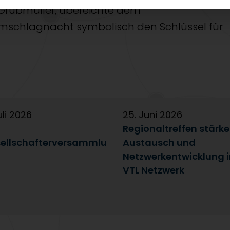
 Grubmüller, übereichte dem
mschlagnacht symbolisch den Schlüssel für
uli 2026
25. Juni 2026
Regionaltreffen stärk
ellschafterversammlu
Austausch und
Netzwerkentwicklung 
VTL Netzwerk