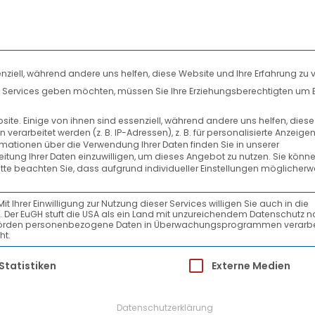
nziell, während andere uns helfen, diese Website und Ihre Erfahrung zu 
len Services geben möchten, müssen Sie Ihre Erziehungsberechtigten um 
DIENSTLEISTUNGEN
SYSTEMPARTNER
te. Einige von ihnen sind essenziell, während andere uns helfen, dies
rarbeitet werden (z. B. IP-Adressen), z. B. für personalisierte Anzeige
PRESSEMELDUNGEN
rmationen über die Verwendung Ihrer Daten finden Sie in unserer
beitung Ihrer Daten einzuwilligen, um dieses Angebot zu nutzen.
Sie könne
itte beachten Sie, dass aufgrund individueller Einstellungen möglicherw
Ihrer Einwilligung zur Nutzung dieser Services willigen Sie auch in die
ein. Der EuGH stuft die USA als ein Land mit unzureichendem Datenschutz 
-Behörden personenbezogene Daten in Überwachungsprogrammen verarbe
ht.
tete Halle III des Zentral-HUB in Fulda in
ür die eine Einwilligung erteilt werden kann.
Statistiken
Externe Medien
jetzt zusätzliche 24 Tore mit 1.900 m² zur
Datenschutzerklärung