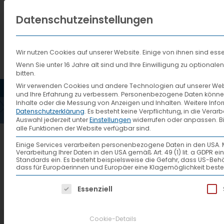
Datenschutzeinstellungen
Wir nutzen Cookies auf unserer Website. Einige von ihnen sind esse
Wenn Sie unter 16 Jahre alt sind und Ihre Einwilligung zu optiona
bitten.
HOME
AKTUELLES
VTL
ANZEI
Wir verwenden Cookies und andere Technologien auf unserer Websi
und Ihre Erfahrung zu verbessern.
Personenbezogene Daten können ve
Inhalte oder die Messung von Anzeigen und Inhalten.
Weitere Info
Datenschutzerklärung
.
Es besteht keine Verpflichtung, in die Verar
ENTL
Auswahl jederzeit unter
Einstellungen
widerrufen oder anpassen.
B
alle Funktionen der Website verfügbar sind.
Einige Services verarbeiten personenbezogene Daten in den USA. Mit 
Verarbeitung Ihrer Daten in den USA gemäß Art. 49 (1) lit. a GDPR 
Standards ein. Es besteht beispielsweise die Gefahr, dass US
dass für Europäerinnen und Europäer eine Klagemöglichkeit beste
Es folgt eine Liste der Service-Gruppen, f
Essenziell
Cookie-Details