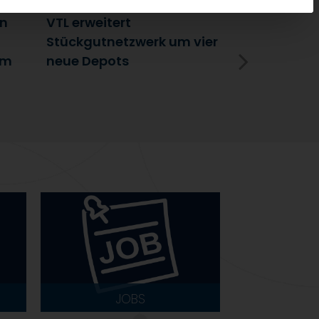
14. Januar 2026
5. Januar 2
en
VTL erweitert
Partnerscha
Stückgutnetzwerk um vier
Austausch 
im
neue Depots
Erfolgsfakt
Netzwerk
JOBS