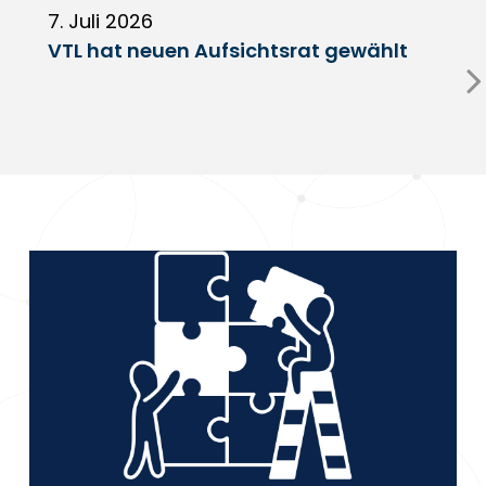
7. Juli 2026
6
VTL hat neuen Aufsichtsrat gewählt
V