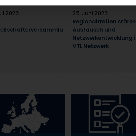
uli 2026
25. Juni 2026
Regionaltreffen stärk
ellschafterversammlu
Austausch und
Netzwerkentwicklung 
VTL Netzwerk