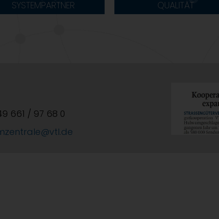
SYSTEMPARTNER
QUALITÄT
+49 661 / 97 68 0
mzentrale@vtl.de