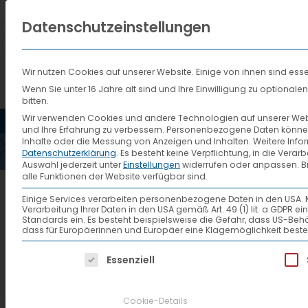
Datenschutzeinstellungen
Wir nutzen Cookies auf unserer Website. Einige von ihnen sind esse
Wenn Sie unter 16 Jahre alt sind und Ihre Einwilligung zu optiona
bitten.
HOME
AKTUELLES
VTL
Wir verwenden Cookies und andere Technologien auf unserer Websi
und Ihre Erfahrung zu verbessern.
Personenbezogene Daten können ve
Inhalte oder die Messung von Anzeigen und Inhalten.
Weitere Info
Datenschutzerklärung
.
Es besteht keine Verpflichtung, in die Verar
Auswahl jederzeit unter
Einstellungen
widerrufen oder anpassen.
B
alle Funktionen der Website verfügbar sind.
vtl-dvz-060801
Einige Services verarbeiten personenbezogene Daten in den USA. Mit 
Verarbeitung Ihrer Daten in den USA gemäß Art. 49 (1) lit. a GDPR 
Standards ein. Es besteht beispielsweise die Gefahr, dass US
dass für Europäerinnen und Europäer eine Klagemöglichkeit beste
Es folgt eine Liste der Service-Gruppen, f
Essenziell
Cookie-Details