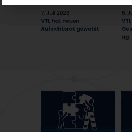
7. Juli 2026
6. J
VTL hat neuen
VTL
Aufsichtsrat gewählt
Ges
ng