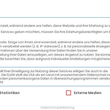
nziell, während andere uns helfen, diese Website und Ihre Erfahrung zu 
len Services geben möchten, müssen Sie Ihre Erziehungsberechtigten um 
DIENSTLEISTUNGEN
SYSTEMPARTNER
te. Einige von ihnen sind essenziell, während andere uns helfen, dies
rarbeitet werden (z. B. IP-Adressen), z. B. für personalisierte Anzeige
AKTUELLES
rmationen über die Verwendung Ihrer Daten finden Sie in unserer
beitung Ihrer Daten einzuwilligen, um dieses Angebot zu nutzen.
Sie könne
itte beachten Sie, dass aufgrund individueller Einstellungen möglicherw
Ihrer Einwilligung zur Nutzung dieser Services willigen Sie auch in die
ein. Der EuGH stuft die USA als ein Land mit unzureichendem Datenschutz 
-Behörden personenbezogene Daten in Überwachungsprogrammen verarbe
ht.
ür die eine Einwilligung erteilt werden kann.
Statistiken
Externe Medien
Datenschutzerklärung