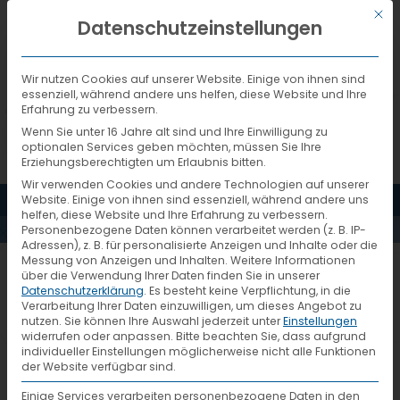
Mit d
DEUTSCH
Datenschutzeinstellungen
Wir nutzen Cookies auf unserer Website. Einige von ihnen sind
essenziell, während andere uns helfen, diese Website und Ihre
Erfahrung zu verbessern.
Wenn Sie unter 16 Jahre alt sind und Ihre Einwilligung zu
optionalen Services geben möchten, müssen Sie Ihre
Erziehungsberechtigten um Erlaubnis bitten.
Wir verwenden Cookies und andere Technologien auf unserer
MENÜ
Website. Einige von ihnen sind essenziell, während andere uns
PRESSESPIEGEL
helfen, diese Website und Ihre Erfahrung zu verbessern.
Personenbezogene Daten können verarbeitet werden (z. B. IP-
Adressen), z. B. für personalisierte Anzeigen und Inhalte oder die
Messung von Anzeigen und Inhalten.
Weitere Informationen
über die Verwendung Ihrer Daten finden Sie in unserer
Datenschutzerklärung
.
Es besteht keine Verpflichtung, in die
Loxx ist neues VTL-
Verarbeitung Ihrer Daten einzuwilligen, um dieses Angebot zu
25. August 2016
nutzen.
Sie können Ihre Auswahl jederzeit unter
Einstellungen
HUB für Frankreich
widerrufen oder anpassen.
Bitte beachten Sie, dass aufgrund
individueller Einstellungen möglicherweise nicht alle Funktionen
der Website verfügbar sind.
Einige Services verarbeiten personenbezogene Daten in den