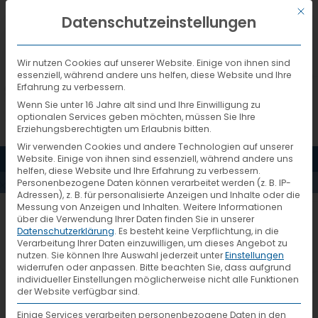
Mit d
DEUTSCH
Datenschutzeinstellungen
Wir nutzen Cookies auf unserer Website. Einige von ihnen sind
essenziell, während andere uns helfen, diese Website und Ihre
Erfahrung zu verbessern.
Wenn Sie unter 16 Jahre alt sind und Ihre Einwilligung zu
optionalen Services geben möchten, müssen Sie Ihre
Erziehungsberechtigten um Erlaubnis bitten.
Wir verwenden Cookies und andere Technologien auf unserer
MENÜ
Website. Einige von ihnen sind essenziell, während andere uns
AKTUELLES
helfen, diese Website und Ihre Erfahrung zu verbessern.
Personenbezogene Daten können verarbeitet werden (z. B. IP-
Adressen), z. B. für personalisierte Anzeigen und Inhalte oder die
Messung von Anzeigen und Inhalten.
Weitere Informationen
Mit ETA alles im Blick
über die Verwendung Ihrer Daten finden Sie in unserer
Datenschutzerklärung
.
Es besteht keine Verpflichtung, in die
Verarbeitung Ihrer Daten einzuwilligen, um dieses Angebot zu
nutzen.
Sie können Ihre Auswahl jederzeit unter
Einstellungen
Zur Optimierung der Prozesse hat VTL
widerrufen oder anpassen.
Bitte beachten Sie, dass aufgrund
individueller Einstellungen möglicherweise nicht alle Funktionen
im Januar 2021 eine digitale Neuerung
der Website verfügbar sind.
auf den Weg gebracht: die ETA-
Einige Services verarbeiten personenbezogene Daten in den