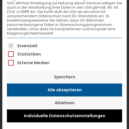
Hauptlauf-Berechnung. Dazu nutzt die
USA. Mit Ihrer Einwilligung zur Nutzung dieser Services willigen Sie
auch in die Verarbeitung Ihrer Daten in den USA gemäß Art. 49
(1) lit. a GDPR ein. Der EuGH stuft die USA als ein Land mit
Stückgutkooperation Transportdaten
unzureichendem Datenschutz nach EU-Standards ein. Es
besteht beispielsweise die Gefahr, dass US-Behörden
von Synfioo und erreicht so mehr
personenbezogene Daten in Überwachungsprogrammen
verarbeiten, ohne dass für Europäerinnen und Europäer eine
Transparenz in den Lieferketten.
Klagemöglichkeit besteht.
Bestandteile sind der OnTime
Es folgt eine Liste der Service-Gruppen, f
Essenziell
Navigator, eine GPS-App und die
Statistiken
Telematik-Integration.
Externe Medien
Täglich fahren mehr als 200 Lkw nach
Speichern
einem festen Zeitplan die
Alle akzeptieren
Umschlagbetriebe (HUB) von VTL an –
der Großteil davon während der
Ablehnen
Nachtschicht. Die Zeiten für die Ent-
Individuelle Datenschutzeinstellungen
und Beladung sind eng getaktet und