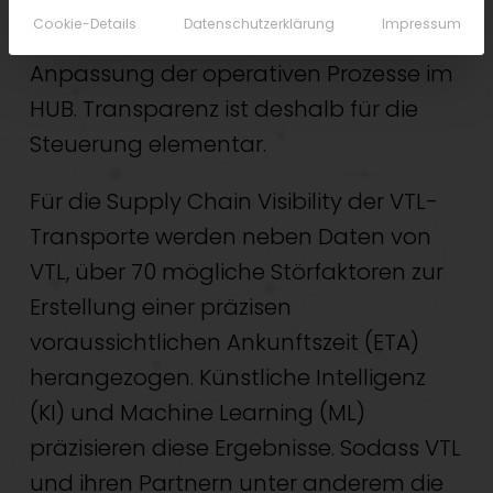
Verzögerungen führen zu einem
Cookie-Details
Datenschutzerklärung
Impressum
massiven Koordinierungsaufwand und
Anpassung der operativen Prozesse im
HUB. Transparenz ist deshalb für die
Steuerung elementar.
Für die Supply Chain Visibility der VTL-
Transporte werden neben Daten von
VTL, über 70 mögliche Störfaktoren zur
Erstellung einer präzisen
voraussichtlichen Ankunftszeit (ETA)
herangezogen. Künstliche Intelligenz
(KI) und Machine Learning (ML)
präzisieren diese Ergebnisse. Sodass VTL
und ihren Partnern unter anderem die