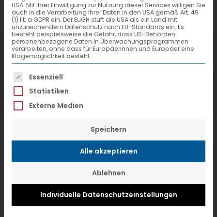
USA. Mit Ihrer Einwilligung zur Nutzung dieser Services willigen Sie
auch in die Verarbeitung Ihrer Daten in den USA gemäß Art. 49
(1) lit. a GDPR ein. Der EuGH stuft die USA als ein Land mit
unzureichendem Datenschutz nach EU-Standards ein. Es
besteht beispielsweise die Gefahr, dass US-Behörden
personenbezogene Daten in Überwachungsprogrammen
7. Juli 2026
6
verarbeiten, ohne dass für Europäerinnen und Europäer eine
Klagemöglichkeit besteht.
VTL hat neuen Aufsichtsrat gewählt
V
Es folgt eine Liste der Service-Gruppen, f
Essenziell
Statistiken
Externe Medien
Speichern
Alle akzeptieren
Ablehnen
Individuelle Datenschutzeinstellungen