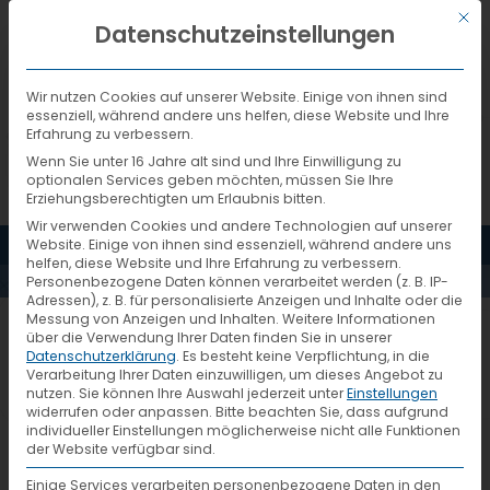
Mit d
DEUTSCH
Datenschutzeinstellungen
Wir nutzen Cookies auf unserer Website. Einige von ihnen sind
essenziell, während andere uns helfen, diese Website und Ihre
Erfahrung zu verbessern.
Wenn Sie unter 16 Jahre alt sind und Ihre Einwilligung zu
optionalen Services geben möchten, müssen Sie Ihre
Erziehungsberechtigten um Erlaubnis bitten.
Wir verwenden Cookies und andere Technologien auf unserer
MENÜ
Website. Einige von ihnen sind essenziell, während andere uns
AKTUELLES
helfen, diese Website und Ihre Erfahrung zu verbessern.
Personenbezogene Daten können verarbeitet werden (z. B. IP-
Adressen), z. B. für personalisierte Anzeigen und Inhalte oder die
Messung von Anzeigen und Inhalten.
Weitere Informationen
PDF-Mit-Logistik-gro-
über die Verwendung Ihrer Daten finden Sie in unserer
Datenschutzerklärung
.
Es besteht keine Verpflichtung, in die
geworden
Verarbeitung Ihrer Daten einzuwilligen, um dieses Angebot zu
nutzen.
Sie können Ihre Auswahl jederzeit unter
Einstellungen
widerrufen oder anpassen.
Bitte beachten Sie, dass aufgrund
individueller Einstellungen möglicherweise nicht alle Funktionen
der Website verfügbar sind.
Einige Services verarbeiten personenbezogene Daten in den