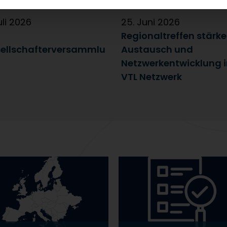
uli 2026
25. Juni 2026
Regionaltreffen stärk
ellschafterversammlu
Austausch und
Netzwerkentwicklung 
VTL Netzwerk