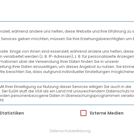
nziell, während andere uns helfen, diese Website und Ihre Erfahrung zu 
len Services geben möchten, müssen Sie Ihre Erziehungsberechtigten um 
DIENSTLEISTUNGEN
SYSTEMPARTNER
te. Einige von ihnen sind essenziell, während andere uns helfen, dies
rarbeitet werden (z. B. IP-Adressen), z. B. für personalisierte Anzeige
AKTUELLES
rmationen über die Verwendung Ihrer Daten finden Sie in unserer
beitung Ihrer Daten einzuwilligen, um dieses Angebot zu nutzen.
Sie könne
itte beachten Sie, dass aufgrund individueller Einstellungen möglicherw
Ihrer Einwilligung zur Nutzung dieser Services willigen Sie auch in die
ein. Der EuGH stuft die USA als ein Land mit unzureichendem Datenschutz 
-Behörden personenbezogene Daten in Überwachungsprogrammen verarbe
ht.
ür die eine Einwilligung erteilt werden kann.
Statistiken
Externe Medien
Datenschutzerklärung