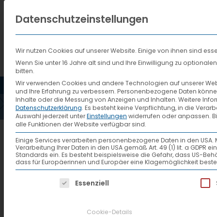
Datenschutzeinstellungen
Wir nutzen Cookies auf unserer Website. Einige von ihnen sind esse
Wenn Sie unter 16 Jahre alt sind und Ihre Einwilligung zu optiona
bitten.
HOME
AKTUELLES
VTL
Wir verwenden Cookies und andere Technologien auf unserer Websi
und Ihre Erfahrung zu verbessern.
Personenbezogene Daten können ve
Inhalte oder die Messung von Anzeigen und Inhalten.
Weitere Info
Datenschutzerklärung
.
Es besteht keine Verpflichtung, in die Verar
Auswahl jederzeit unter
Einstellungen
widerrufen oder anpassen.
B
alle Funktionen der Website verfügbar sind.
Zum Presseartikel
Einige Services verarbeiten personenbezogene Daten in den USA. Mit 
Verarbeitung Ihrer Daten in den USA gemäß Art. 49 (1) lit. a GDPR 
Standards ein. Es besteht beispielsweise die Gefahr, dass US
dass für Europäerinnen und Europäer eine Klagemöglichkeit beste
Zum Presseartikel
Es folgt eine Liste der Service-Gruppen, f
Essenziell
Cookie-Details