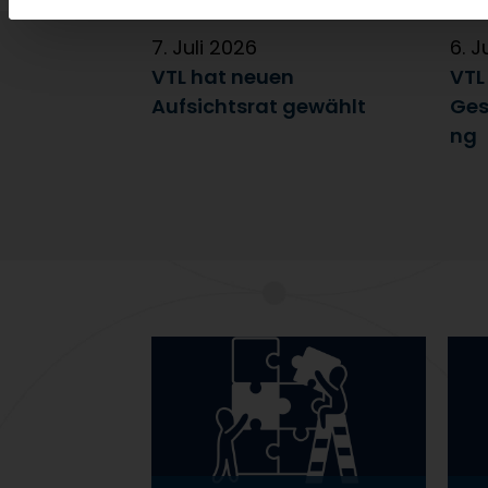
7. Juli 2026
6. J
VTL hat neuen
VTL
Aufsichtsrat gewählt
Ges
ng