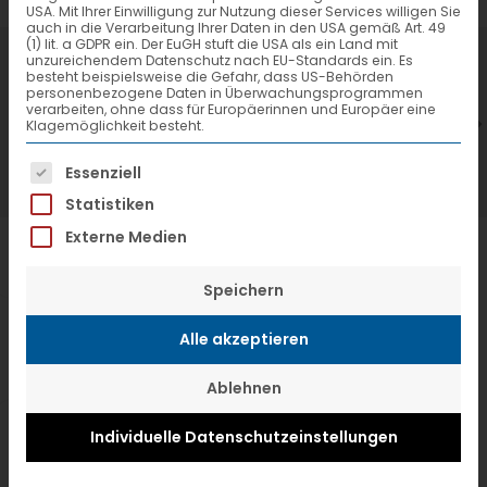
USA. Mit Ihrer Einwilligung zur Nutzung dieser Services willigen Sie
auch in die Verarbeitung Ihrer Daten in den USA gemäß Art. 49
(1) lit. a GDPR ein. Der EuGH stuft die USA als ein Land mit
7. Juli 2026
6
unzureichendem Datenschutz nach EU-Standards ein. Es
besteht beispielsweise die Gefahr, dass US-Behörden
VTL hat neuen Aufsichtsrat gewählt
V
personenbezogene Daten in Überwachungsprogrammen
verarbeiten, ohne dass für Europäerinnen und Europäer eine
Klagemöglichkeit besteht.
Es folgt eine Liste der Service-Gruppen, f
Essenziell
Statistiken
Externe Medien
Speichern
Alle akzeptieren
Ablehnen
Individuelle Datenschutzeinstellungen