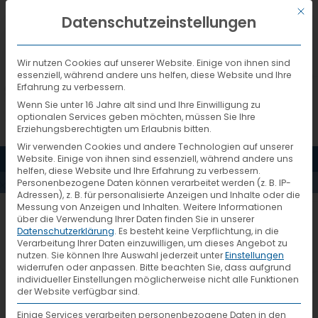
Mit d
DEUTSCH
Datenschutzeinstellungen
Wir nutzen Cookies auf unserer Website. Einige von ihnen sind
essenziell, während andere uns helfen, diese Website und Ihre
Erfahrung zu verbessern.
Wenn Sie unter 16 Jahre alt sind und Ihre Einwilligung zu
optionalen Services geben möchten, müssen Sie Ihre
Erziehungsberechtigten um Erlaubnis bitten.
Wir verwenden Cookies und andere Technologien auf unserer
MENÜ
Website. Einige von ihnen sind essenziell, während andere uns
AKTUELLES
helfen, diese Website und Ihre Erfahrung zu verbessern.
Personenbezogene Daten können verarbeitet werden (z. B. IP-
Adressen), z. B. für personalisierte Anzeigen und Inhalte oder die
Messung von Anzeigen und Inhalten.
Weitere Informationen
1317_6_CK-Stellvertretung
über die Verwendung Ihrer Daten finden Sie in unserer
Datenschutzerklärung
.
Es besteht keine Verpflichtung, in die
Verarbeitung Ihrer Daten einzuwilligen, um dieses Angebot zu
nutzen.
Sie können Ihre Auswahl jederzeit unter
Einstellungen
widerrufen oder anpassen.
Bitte beachten Sie, dass aufgrund
individueller Einstellungen möglicherweise nicht alle Funktionen
der Website verfügbar sind.
Einige Services verarbeiten personenbezogene Daten in den