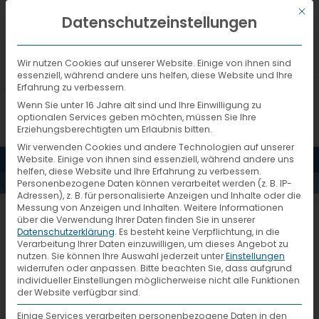
Mit d
DEUTSCH
Datenschutzeinstellungen
Wir nutzen Cookies auf unserer Website. Einige von ihnen sind
essenziell, während andere uns helfen, diese Website und Ihre
Erfahrung zu verbessern.
Wenn Sie unter 16 Jahre alt sind und Ihre Einwilligung zu
optionalen Services geben möchten, müssen Sie Ihre
Erziehungsberechtigten um Erlaubnis bitten.
Wir verwenden Cookies und andere Technologien auf unserer
MENÜ
Website. Einige von ihnen sind essenziell, während andere uns
AKTUELLES
helfen, diese Website und Ihre Erfahrung zu verbessern.
Personenbezogene Daten können verarbeitet werden (z. B. IP-
Adressen), z. B. für personalisierte Anzeigen und Inhalte oder die
Messung von Anzeigen und Inhalten.
Weitere Informationen
1342_6_TdL-von-oben
über die Verwendung Ihrer Daten finden Sie in unserer
Datenschutzerklärung
.
Es besteht keine Verpflichtung, in die
Verarbeitung Ihrer Daten einzuwilligen, um dieses Angebot zu
nutzen.
Sie können Ihre Auswahl jederzeit unter
Einstellungen
widerrufen oder anpassen.
Bitte beachten Sie, dass aufgrund
individueller Einstellungen möglicherweise nicht alle Funktionen
der Website verfügbar sind.
Einige Services verarbeiten personenbezogene Daten in den