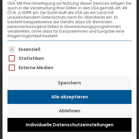
USA. Mit Ihrer Einwilligung zur Nutzung dieser Services willigen Sie
auch in die Verarbeitung Ihrer Daten in den USA gemäß Art. 49
(1) lit. a GDPR ein. Der EuGH stuft die USA als ein Land mit
unzureichendem Datenschutz nach EU-Standards ein. Es
besteht beispielsweise die Gefahr, dass US-Behörden
personenbezogene Daten in Überwachungsprogrammen
verarbeiten, ohne dass für Europäerinnen und Europäer eine
Klagemöglichkeit besteht.
Es folgt eine Liste der Service-Gruppen, f
Essenziell
Statistiken
Externe Medien
Speichern
7. Juli 2026
6
VTL hat neuen Aufsichtsrat gewählt
V
Alle akzeptieren
Ablehnen
Individuelle Datenschutzeinstellungen