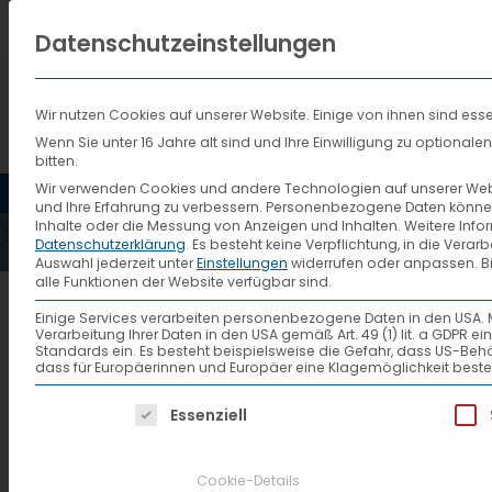
Datenschutzeinstellungen
Wir nutzen Cookies auf unserer Website. Einige von ihnen sind esse
Wenn Sie unter 16 Jahre alt sind und Ihre Einwilligung zu optiona
bitten.
HOME
AKTUELLES
VTL
Wir verwenden Cookies und andere Technologien auf unserer Websi
und Ihre Erfahrung zu verbessern.
Personenbezogene Daten können ve
Inhalte oder die Messung von Anzeigen und Inhalten.
Weitere Info
Datenschutzerklärung
.
Es besteht keine Verpflichtung, in die Verar
Auswahl jederzeit unter
Einstellungen
widerrufen oder anpassen.
B
alle Funktionen der Website verfügbar sind.
Neuer Partner in der Re
Einige Services verarbeiten personenbezogene Daten in den USA. Mit 
Verarbeitung Ihrer Daten in den USA gemäß Art. 49 (1) lit. a GDPR 
Standards ein. Es besteht beispielsweise die Gefahr, dass US
dass für Europäerinnen und Europäer eine Klagemöglichkeit beste
VTL Vernetzte-Transport-Logisti
Es folgt eine Liste der Service-Gruppen, f
Essenziell
konnte KSW Kreisbahn Siegen-Wi
Netzwerk gewonnen werden. Du
Cookie-Details