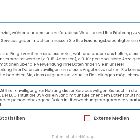
nziell, während andere uns helfen, diese Website und Ihre Erfahrung zu 
len Services geben möchten, müssen Sie Ihre Erziehungsberechtigten um 
DIENSTLEISTUNGEN
SYSTEMPARTNER
te. Einige von ihnen sind essenziell, während andere uns helfen, dies
rarbeitet werden (z. B. IP-Adressen), z. B. für personalisierte Anzeige
AKTUELLES
rmationen über die Verwendung Ihrer Daten finden Sie in unserer
beitung Ihrer Daten einzuwilligen, um dieses Angebot zu nutzen.
Sie könne
itte beachten Sie, dass aufgrund individueller Einstellungen möglicherw
gion Siegen
Ihrer Einwilligung zur Nutzung dieser Services willigen Sie auch in die
ein. Der EuGH stuft die USA als ein Land mit unzureichendem Datenschutz 
-Behörden personenbezogene Daten in Überwachungsprogrammen verarbe
ht.
k GmbH freut sich über einen neuen Partner in
ür die eine Einwilligung erteilt werden kann.
Statistiken
Externe Medien
ttgenstein GmbH (KSW) als zuverlässiger und
rch die Zusammenarbeit mit VTL kann die KS
Datenschutzerklärung