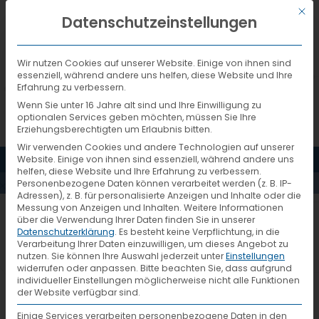
Mit d
DEUTSCH
Datenschutzeinstellungen
Wir nutzen Cookies auf unserer Website. Einige von ihnen sind
essenziell, während andere uns helfen, diese Website und Ihre
Erfahrung zu verbessern.
Wenn Sie unter 16 Jahre alt sind und Ihre Einwilligung zu
optionalen Services geben möchten, müssen Sie Ihre
Erziehungsberechtigten um Erlaubnis bitten.
Wir verwenden Cookies und andere Technologien auf unserer
MENÜ
Website. Einige von ihnen sind essenziell, während andere uns
AKTUELLES
helfen, diese Website und Ihre Erfahrung zu verbessern.
Personenbezogene Daten können verarbeitet werden (z. B. IP-
Adressen), z. B. für personalisierte Anzeigen und Inhalte oder die
Messung von Anzeigen und Inhalten.
Weitere Informationen
tim-logo
über die Verwendung Ihrer Daten finden Sie in unserer
Datenschutzerklärung
.
Es besteht keine Verpflichtung, in die
Verarbeitung Ihrer Daten einzuwilligen, um dieses Angebot zu
nutzen.
Sie können Ihre Auswahl jederzeit unter
Einstellungen
widerrufen oder anpassen.
Bitte beachten Sie, dass aufgrund
individueller Einstellungen möglicherweise nicht alle Funktionen
der Website verfügbar sind.
Einige Services verarbeiten personenbezogene Daten in den