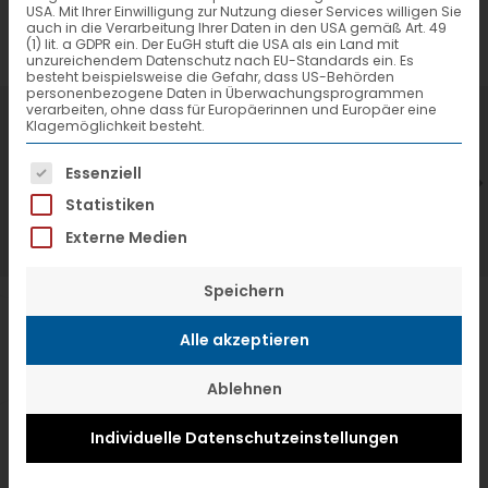
USA. Mit Ihrer Einwilligung zur Nutzung dieser Services willigen Sie
auch in die Verarbeitung Ihrer Daten in den USA gemäß Art. 49
(1) lit. a GDPR ein. Der EuGH stuft die USA als ein Land mit
unzureichendem Datenschutz nach EU-Standards ein. Es
besteht beispielsweise die Gefahr, dass US-Behörden
personenbezogene Daten in Überwachungsprogrammen
verarbeiten, ohne dass für Europäerinnen und Europäer eine
7. Juli 2026
6
Klagemöglichkeit besteht.
VTL hat neuen Aufsichtsrat gewählt
V
Es folgt eine Liste der Service-Gruppen, f
Essenziell
Statistiken
Externe Medien
Speichern
Alle akzeptieren
Ablehnen
Individuelle Datenschutzeinstellungen