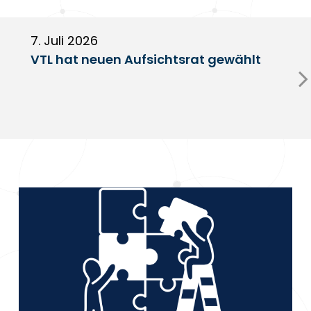
7. Juli 2026
6
VTL hat neuen Aufsichtsrat gewählt
V