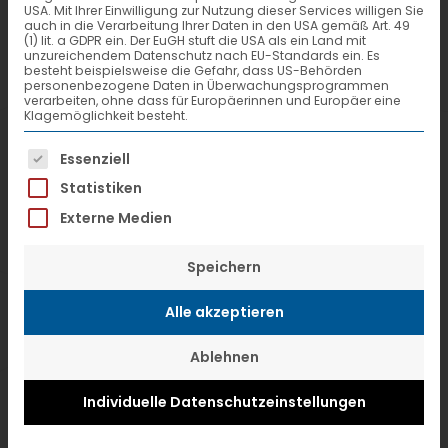
USA. Mit Ihrer Einwilligung zur Nutzung dieser Services willigen Sie
auch in die Verarbeitung Ihrer Daten in den USA gemäß Art. 49
Start der ersten Praxisphase bei VTL
(1) lit. a GDPR ein. Der EuGH stuft die USA als ein Land mit
unzureichendem Datenschutz nach EU-Standards ein. Es
(10/2018) Das duale Studium hat für
besteht beispielsweise die Gefahr, dass US-Behörden
personenbezogene Daten in Überwachungsprogrammen
mich im Oktober 2018 mit der
verarbeiten, ohne dass für Europäerinnen und Europäer eine
Klagemöglichkeit besteht.
Praxisphase bei VTL begonnen. Hier
Es folgt eine Liste der Service-Gruppen, f
Essenziell
kenne ich mich natürlich bereits gut
Statistiken
aus; da ich hier meine Ausbildung zur
Externe Medien
Kauffrau für Spedition und
Logistikdienstleistung absolviert habe.
Speichern
Aufgrund meiner guten Leistungen
Alle akzeptieren
erhielt ich im Anschluss die Chance auf
ein […]
Ablehnen
Individuelle Datenschutzeinstellungen
Weiterlesen