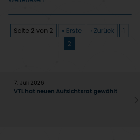
Weiterlesen
Seite 2 von 2
« Erste
‹ Zurück
1
2
7. Juli 2026
6
VTL hat neuen Aufsichtsrat gewählt
V