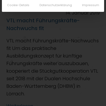
Cookie-Details
Datenschutzerklärung
Impressum
14. Januar 2019
VTL macht Führungskräfte-
Nachwuchs fit
VTL macht Führungskräfte-Nachwuchs
fit Um das praktische
Ausbildungskonzept für künftige
Führungskräfte weiter auszubauen,
kooperiert die Stückgutkooperation VTL
seit 2018 mit der Dualen Hochschule
Baden-Württemberg (DHBW) in
Lörrach.