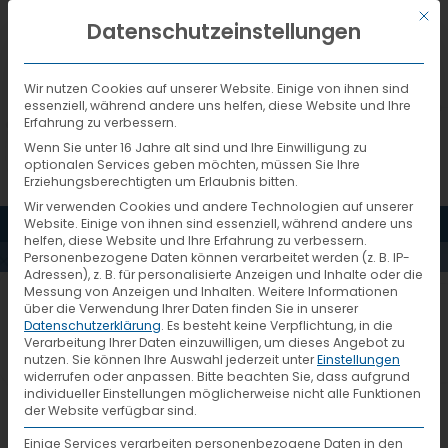
Mit d
DEUTSCH
Datenschutzeinstellungen
Wir nutzen Cookies auf unserer Website. Einige von ihnen sind
essenziell, während andere uns helfen, diese Website und Ihre
START DER
Erfahrung zu verbessern.
Wenn Sie unter 16 Jahre alt sind und Ihre Einwilligung zu
optionalen Services geben möchten, müssen Sie Ihre
ERSTEN
Erziehungsberechtigten um Erlaubnis bitten.
Wir verwenden Cookies und andere Technologien auf unserer
MENÜ
Website. Einige von ihnen sind essenziell, während andere uns
PRAXISPHASE
helfen, diese Website und Ihre Erfahrung zu verbessern.
Personenbezogene Daten können verarbeitet werden (z. B. IP-
Adressen), z. B. für personalisierte Anzeigen und Inhalte oder die
Messung von Anzeigen und Inhalten.
Weitere Informationen
BEI VTL
Aktuelles
über die Verwendung Ihrer Daten finden Sie in unserer
Datenschutzerklärung
.
Es besteht keine Verpflichtung, in die
Verarbeitung Ihrer Daten einzuwilligen, um dieses Angebot zu
(10/2018)
nutzen.
Sie können Ihre Auswahl jederzeit unter
Einstellungen
26. Februar 2019
widerrufen oder anpassen.
Bitte beachten Sie, dass aufgrund
Start der ersten Praxisphase bei
individueller Einstellungen möglicherweise nicht alle Funktionen
der Website verfügbar sind.
VTL (10/2018)
Einige Services verarbeiten personenbezogene Daten in den