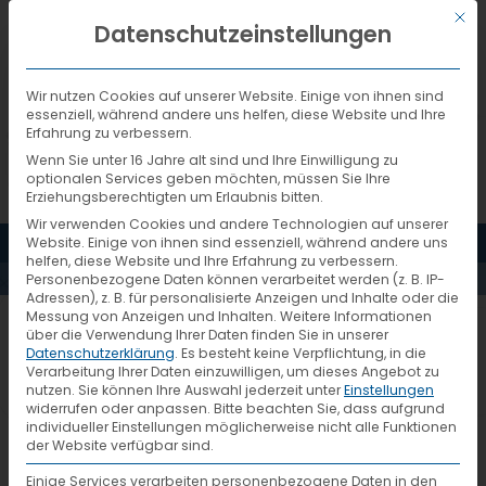
Mit d
DEUTSCH
Datenschutzeinstellungen
Wir nutzen Cookies auf unserer Website. Einige von ihnen sind
essenziell, während andere uns helfen, diese Website und Ihre
Erfahrung zu verbessern.
Wenn Sie unter 16 Jahre alt sind und Ihre Einwilligung zu
optionalen Services geben möchten, müssen Sie Ihre
Erziehungsberechtigten um Erlaubnis bitten.
Wir verwenden Cookies und andere Technologien auf unserer
684_2_VTL-
MENÜ
Website. Einige von ihnen sind essenziell, während andere uns
helfen, diese Website und Ihre Erfahrung zu verbessern.
Personenbezogene Daten können verarbeitet werden (z. B. IP-
HUB_3
Adressen), z. B. für personalisierte Anzeigen und Inhalte oder die
Messung von Anzeigen und Inhalten.
Weitere Informationen
über die Verwendung Ihrer Daten finden Sie in unserer
Datenschutzerklärung
.
Es besteht keine Verpflichtung, in die
Verarbeitung Ihrer Daten einzuwilligen, um dieses Angebot zu
nutzen.
Sie können Ihre Auswahl jederzeit unter
Einstellungen
widerrufen oder anpassen.
Bitte beachten Sie, dass aufgrund
individueller Einstellungen möglicherweise nicht alle Funktionen
der Website verfügbar sind.
Einige Services verarbeiten personenbezogene Daten in den