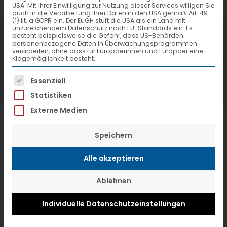
USA. Mit Ihrer Einwilligung zur Nutzung dieser Services willigen Sie
auch in die Verarbeitung Ihrer Daten in den USA gemäß Art. 49
(1) lit. a GDPR ein. Der EuGH stuft die USA als ein Land mit
unzureichendem Datenschutz nach EU-Standards ein. Es
7. Juli 2026
6
besteht beispielsweise die Gefahr, dass US-Behörden
personenbezogene Daten in Überwachungsprogrammen
VTL hat neuen Aufsichtsrat gewählt
V
verarbeiten, ohne dass für Europäerinnen und Europäer eine
Klagemöglichkeit besteht.
Es folgt eine Liste der Service-Gruppen, f
Essenziell
Statistiken
Externe Medien
Speichern
Alle akzeptieren
Ablehnen
Individuelle Datenschutzeinstellungen