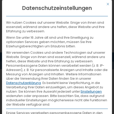
Mit d
DEUTSCH
Datenschutzeinstellungen
Wir nutzen Cookies auf unserer Website. Einige von ihnen sind
essenziell, während andere uns helfen, diese Website und Ihre
Erfahrung zu verbessern.
Wenn Sie unter 16 Jahre alt sind und Ihre Einwilligung zu
optionalen Services geben möchten, müssen Sie Ihre
Erziehungsberechtigten um Erlaubnis bitten.
Wir verwenden Cookies und andere Technologien auf unserer
MENÜ
Website. Einige von ihnen sind essenziell, während andere uns
DRUCK
helfen, diese Website und Ihre Erfahrung zu verbessern.
Personenbezogene Daten können verarbeitet werden (z. B. IP-
Adressen), z. B. für personalisierte Anzeigen und Inhalte oder die
Messung von Anzeigen und Inhalten.
Weitere Informationen
über die Verwendung Ihrer Daten finden Sie in unserer
Datenschutzerklärung
.
Es besteht keine Verpflichtung, in die
Verarbeitung Ihrer Daten einzuwilligen, um dieses Angebot zu
nutzen.
Sie können Ihre Auswahl jederzeit unter
Einstellungen
widerrufen oder anpassen.
Bitte beachten Sie, dass aufgrund
individueller Einstellungen möglicherweise nicht alle Funktionen
der Website verfügbar sind.
Einige Services verarbeiten personenbezogene Daten in den