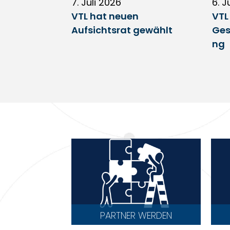
7. Juli 2026
6. J
VTL hat neuen
VTL
Aufsichtsrat gewählt
Ges
ng
PARTNER WERDEN