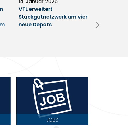
14. Januar 2026
5. Januar 2
en
VTL erweitert
Partnerscha
Stückgutnetzwerk um vier
Austausch 
im
neue Depots
Erfolgsfakt
Netzwerk
JOBS