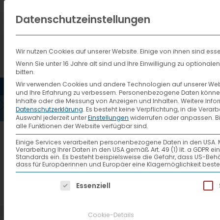
Datenschutzeinstellungen
Wir nutzen Cookies auf unserer Website. Einige von ihnen sind esse
Wenn Sie unter 16 Jahre alt sind und Ihre Einwilligung zu optiona
bitten.
HOME
AKTUELLES
VTL
Wir verwenden Cookies und andere Technologien auf unserer Websi
und Ihre Erfahrung zu verbessern.
Personenbezogene Daten können ve
COV
Inhalte oder die Messung von Anzeigen und Inhalten.
Weitere Info
Datenschutzerklärung
.
Es besteht keine Verpflichtung, in die Verar
Auswahl jederzeit unter
Einstellungen
widerrufen oder anpassen.
B
alle Funktionen der Website verfügbar sind.
Einige Services verarbeiten personenbezogene Daten in den USA. Mit 
Verarbeitung Ihrer Daten in den USA gemäß Art. 49 (1) lit. a GDPR 
Standards ein. Es besteht beispielsweise die Gefahr, dass US
dass für Europäerinnen und Europäer eine Klagemöglichkeit beste
Es folgt eine Liste der Service-Gruppen, f
Essenziell
Cookie-Details