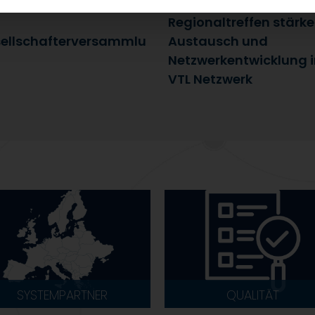
uli 2026
25. Juni 2026
Regionaltreffen stärk
ellschafterversammlu
Austausch und
Netzwerkentwicklung 
VTL Netzwerk
SYSTEMPARTNER
QUALITÄT