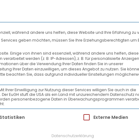
nziell, während andere uns helfen, diese Website und Ihre Erfahrung zu 
len Services geben möchten, müssen Sie Ihre Erziehungsberechtigten um 
DIENSTLEISTUNGEN
SYSTEMPARTNER
te. Einige von ihnen sind essenziell, während andere uns helfen, dies
rarbeitet werden (z. B. IP-Adressen), z. B. für personalisierte Anzeige
ER COMPANY PRESENTA
rmationen über die Verwendung Ihrer Daten finden Sie in unserer
beitung Ihrer Daten einzuwilligen, um dieses Angebot zu nutzen.
Sie könne
itte beachten Sie, dass aufgrund individueller Einstellungen möglicherw
Ihrer Einwilligung zur Nutzung dieser Services willigen Sie auch in die
ein. Der EuGH stuft die USA als ein Land mit unzureichendem Datenschutz 
-Behörden personenbezogene Daten in Überwachungsprogrammen verarbe
ht.
ür die eine Einwilligung erteilt werden kann.
Statistiken
Externe Medien
Datenschutzerklärung