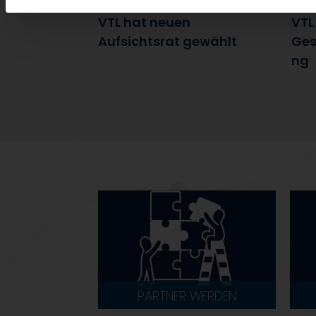
7. Juli 2026
6. J
VTL hat neuen
VTL
Aufsichtsrat gewählt
Ges
ng
PARTNER WERDEN