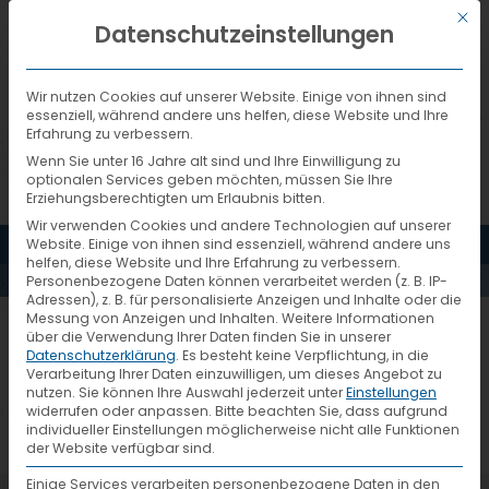
Mit d
DEUTSCH
Datenschutzeinstellungen
Wir nutzen Cookies auf unserer Website. Einige von ihnen sind
essenziell, während andere uns helfen, diese Website und Ihre
Erfahrung zu verbessern.
Wenn Sie unter 16 Jahre alt sind und Ihre Einwilligung zu
optionalen Services geben möchten, müssen Sie Ihre
Erziehungsberechtigten um Erlaubnis bitten.
Wir verwenden Cookies und andere Technologien auf unserer
HEADER-
MENÜ
Website. Einige von ihnen sind essenziell, während andere uns
helfen, diese Website und Ihre Erfahrung zu verbessern.
Personenbezogene Daten können verarbeitet werden (z. B. IP-
DIENSTLEISTUNGEN
Adressen), z. B. für personalisierte Anzeigen und Inhalte oder die
Messung von Anzeigen und Inhalten.
Weitere Informationen
über die Verwendung Ihrer Daten finden Sie in unserer
Datenschutzerklärung
.
Es besteht keine Verpflichtung, in die
Verarbeitung Ihrer Daten einzuwilligen, um dieses Angebot zu
nutzen.
Sie können Ihre Auswahl jederzeit unter
Einstellungen
widerrufen oder anpassen.
Bitte beachten Sie, dass aufgrund
individueller Einstellungen möglicherweise nicht alle Funktionen
der Website verfügbar sind.
Einige Services verarbeiten personenbezogene Daten in den