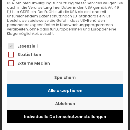
USA. Mit Ihrer Einwilligung zur Nutzung dieser Services willigen Sie
7. Juli 2026
6
auch in die Verarbeitung Ihrer Daten in den USA gemäß Art. 49
(1) lit. a GDPR ein. Der EuGH stuft die USA als ein Land mit
VTL hat neuen Aufsichtsrat gewählt
V
unzureichendem Datenschutz nach EU-Standards ein. Es
besteht beispielsweise die Gefahr, dass US-Behörden
personenbezogene Daten in Überwachungsprogrammen
verarbeiten, ohne dass für Europäerinnen und Europäer eine
Klagemöglichkeit besteht.
Es folgt eine Liste der Service-Gruppen, f
Essenziell
Statistiken
Externe Medien
Speichern
Alle akzeptieren
Ablehnen
Individuelle Datenschutzeinstellungen