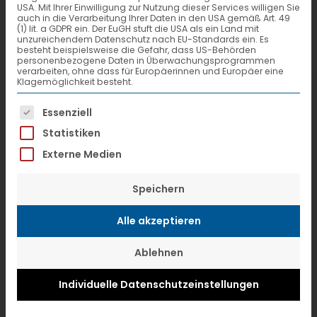
USA. Mit Ihrer Einwilligung zur Nutzung dieser Services willigen Sie
2000 geht in die VTL Vernetzte-
auch in die Verarbeitung Ihrer Daten in den USA gemäß Art. 49
(1) lit. a GDPR ein. Der EuGH stuft die USA als ein Land mit
Transport-Logistik in Fulda über.
unzureichendem Datenschutz nach EU-Standards ein. Es
besteht beispielsweise die Gefahr, dass US-Behörden
Spedition 2000 stellt per 30. Juni die
personenbezogene Daten in Überwachungsprogrammen
verarbeiten, ohne dass für Europäerinnen und Europäer eine
Geschäfte ein. Die bisherigen
Klagemöglichkeit besteht.
Gesellschafter treten zum 1. Juli dieses
Es folgt eine Liste der Service-Gruppen, f
Essenziell
Jahres als Gesellschafter in die Firma
Statistiken
VTL ein. Somit verfügt das Netzwerk der
Externe Medien
VTL über 78 Stationen in Deutschland.
Speichern
Das gemeinsame Zentralhub in Fulda
Alle akzeptieren
wird bis zum Systemstart erweitert,
Ablehnen
heißt es in einer Mitteilung. Es soll den
Umschlag von bis zu 1000 t Stückgut
Individuelle Datenschutzeinstellungen
pro Nacht sicherstellen. Zusätzlich