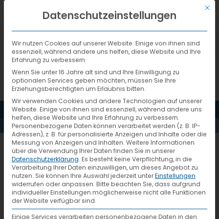
Mit d
DEUTSCH
Datenschutzeinstellungen
Wir nutzen Cookies auf unserer Website. Einige von ihnen sind
essenziell, während andere uns helfen, diese Website und Ihre
Erfahrung zu verbessern.
Wenn Sie unter 16 Jahre alt sind und Ihre Einwilligung zu
optionalen Services geben möchten, müssen Sie Ihre
Erziehungsberechtigten um Erlaubnis bitten.
Wir verwenden Cookies und andere Technologien auf unserer
MENÜ
Website. Einige von ihnen sind essenziell, während andere uns
PRESSEMELDUNGEN
helfen, diese Website und Ihre Erfahrung zu verbessern.
Personenbezogene Daten können verarbeitet werden (z. B. IP-
Adressen), z. B. für personalisierte Anzeigen und Inhalte oder die
Messung von Anzeigen und Inhalten.
Weitere Informationen
Spedition 2000 tritt zum 1. Juli
über die Verwendung Ihrer Daten finden Sie in unserer
Datenschutzerklärung
.
Es besteht keine Verpflichtung, in die
VTL bei
Verarbeitung Ihrer Daten einzuwilligen, um dieses Angebot zu
nutzen.
Sie können Ihre Auswahl jederzeit unter
Einstellungen
widerrufen oder anpassen.
Bitte beachten Sie, dass aufgrund
individueller Einstellungen möglicherweise nicht alle Funktionen
Zentralhub in Fulda wird erweitert
der Website verfügbar sind.
(rok) Die Stückgutkooperation Spedition
Einige Services verarbeiten personenbezogene Daten in den