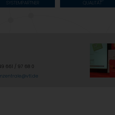
SYSTEMPARTNER
QUALITÄT
+49 661 / 97 68 0
mzentrale@vtl.de