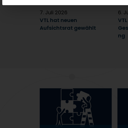
7. Juli 2026
6. J
VTL hat neuen
VTL
Aufsichtsrat gewählt
Ges
ng