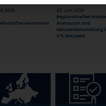
uli 2026
25. Juni 2026
Regionaltreffen stärk
ellschafterversammlu
Austausch und
Netzwerkentwicklung 
VTL Netzwerk