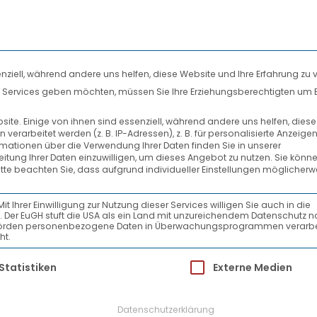
nziell, während andere uns helfen, diese Website und Ihre Erfahrung zu 
len Services geben möchten, müssen Sie Ihre Erziehungsberechtigten um 
DIENSTLEISTUNGEN
SYSTEMPARTNER
te. Einige von ihnen sind essenziell, während andere uns helfen, dies
rarbeitet werden (z. B. IP-Adressen), z. B. für personalisierte Anzeige
AKTUELLES
rmationen über die Verwendung Ihrer Daten finden Sie in unserer
beitung Ihrer Daten einzuwilligen, um dieses Angebot zu nutzen.
Sie könne
itte beachten Sie, dass aufgrund individueller Einstellungen möglicherw
s-Jschke_72dpi
Ihrer Einwilligung zur Nutzung dieser Services willigen Sie auch in die
ein. Der EuGH stuft die USA als ein Land mit unzureichendem Datenschutz 
-Behörden personenbezogene Daten in Überwachungsprogrammen verarbe
ht.
ür die eine Einwilligung erteilt werden kann.
Statistiken
Externe Medien
Datenschutzerklärung