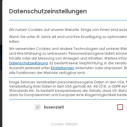
Datenschutzeinstellungen
Wir nutzen Cookies auf unserer Website. Einige von ihnen sind esse
Wenn Sie unter 16 Jahre alt sind und Ihre Einwilligung zu optiona
bitten.
HOME
AKTUELLES
VTL
Wir verwenden Cookies und andere Technologien auf unserer Websi
und Ihre Erfahrung zu verbessern.
Personenbezogene Daten können ve
Inhalte oder die Messung von Anzeigen und Inhalten.
Weitere Info
Datenschutzerklärung
.
Es besteht keine Verpflichtung, in die Verar
Auswahl jederzeit unter
Einstellungen
widerrufen oder anpassen.
B
alle Funktionen der Website verfügbar sind.
1254_6_Votrag-Andrea
Einige Services verarbeiten personenbezogene Daten in den USA. Mit 
Verarbeitung Ihrer Daten in den USA gemäß Art. 49 (1) lit. a GDPR 
Standards ein. Es besteht beispielsweise die Gefahr, dass US
dass für Europäerinnen und Europäer eine Klagemöglichkeit beste
Es folgt eine Liste der Service-Gruppen, f
Essenziell
Cookie-Details