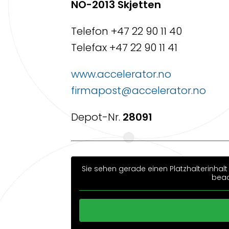
NO-2013 Skjetten
Telefon +47 22 90 11 40
Telefax +47 22 90 11 41
www.accelerator.no
firmapost@accelerator.no
Depot-Nr.
28091
Sie sehen gerade einen Platzhalterinhal
beac