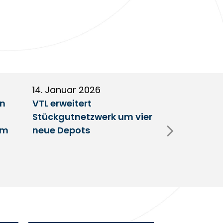
14. Januar 2026
5. Januar 2
en
VTL erweitert
Partnerscha
Stückgutnetzwerk um vier
Austausch 
im
neue Depots
Erfolgsfakt
Netzwerk