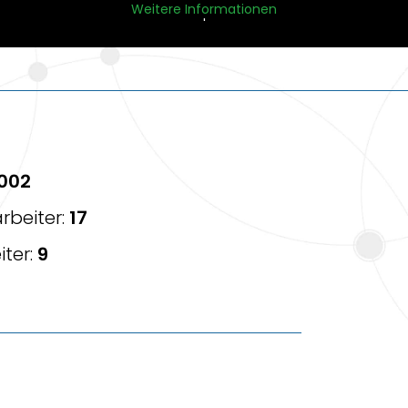
Weitere Informationen
'
002
rbeiter:
17
iter:
9