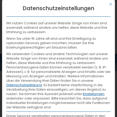
Mit d
DEUTSCH
Datenschutzeinstellungen
Wir nutzen Cookies auf unserer Website. Einige von ihnen sind
essenziell, während andere uns helfen, diese Website und Ihre
Erfahrung zu verbessern.
Wenn Sie unter 16 Jahre alt sind und Ihre Einwilligung zu
optionalen Services geben möchten, müssen Sie Ihre
Erziehungsberechtigten um Erlaubnis bitten.
Wir verwenden Cookies und andere Technologien auf unserer
MENÜ
Website. Einige von ihnen sind essenziell, während andere uns
EINTRAG
helfen, diese Website und Ihre Erfahrung zu verbessern.
Personenbezogene Daten können verarbeitet werden (z. B. IP-
Adressen), z. B. für personalisierte Anzeigen und Inhalte oder die
Messung von Anzeigen und Inhalten.
Weitere Informationen
Ihr VTL-Systempartner:
über die Verwendung Ihrer Daten finden Sie in unserer
Datenschutzerklärung
.
Es besteht keine Verpflichtung, in die
Verarbeitung Ihrer Daten einzuwilligen, um dieses Angebot zu
nutzen.
Sie können Ihre Auswahl jederzeit unter
Einstellungen
widerrufen oder anpassen.
Bitte beachten Sie, dass aufgrund
Bayern Express Spedition
individueller Einstellungen möglicherweise nicht alle Funktionen
der Website verfügbar sind.
Ernst Mayer GmbH
Einige Services verarbeiten personenbezogene Daten in den