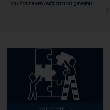
VTL hat neuen Aufsichtsrat gewählt
V
PARTNER WERDEN