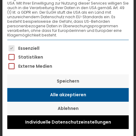
USA. Mit Ihrer Einwilligung zur Nutzung dieser Services willigen Sie
Wallersdorfer Str. 19-21
auch in die Verarbeitung Ihrer Daten in den USA gemäß Art. 49
(1) lit. a GDPR ein. Der EuGH stuft die USA als ein Land mit
DE-94431 Pilsting-Ganacker
unzureichendem Datenschutz nach EU-Standards ein. Es
besteht beispielsweise die Gefahr, dass US-Behörden
personenbezogene Daten in Überwachungsprogrammen
verarbeiten, ohne dass für Europäerinnen und Europäer eine
Telefon +49 9953 736
Klagemöglichkeit besteht.
Telefax +49 9953 738
Es folgt eine Liste der Service-Gruppen, f
Essenziell
Statistiken
bayern-express-spedition.de
Externe Medien
info@bayern-express-spedition.de
Speichern
Depot-Nr.
04941
Alle akzeptieren
Ablehnen
Sie sehen gerade einen Platzhalterinhalt von
Google Maps API
. Um auf den eigentlichen Inhalt
Individuelle Datenschutzeinstellungen
zuzugreifen, klicken Sie auf den Button unten. Bitte
beachten Sie, dass dabei Daten an Drittanbieter
weitergegeben werden.