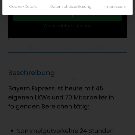
Cookie-Details
Datenschutzerklärung
Impressum
Inhalt entsperren
Weitere Informationen
'
'
Beschreibung
Bayern Express ist heute mit 45
eigenen LKWs und 70 Mitarbeiter in
folgenden Bereichen tätig:
Sammelgutverkehre 24 Stunden