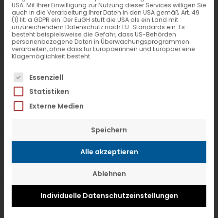
USA. Mit Ihrer Einwilligung zur Nutzung dieser Services willigen Sie
auch in die Verarbeitung Ihrer Daten in den USA gemäß Art. 49
Bayreuther Straße 4
(1) lit. a GDPR ein. Der EuGH stuft die USA als ein Land mit
unzureichendem Datenschutz nach EU-Standards ein. Es
DE-95502 Himmelkron
besteht beispielsweise die Gefahr, dass US-Behörden
personenbezogene Daten in Überwachungsprogrammen
verarbeiten, ohne dass für Europäerinnen und Europäer eine
Klagemöglichkeit besteht.
Telefon +49 9273 507-390
Es folgt eine Liste der Service-Gruppen, f
Telefax +49 9273 507-280
Essenziell
Statistiken
www.emons.de/
Externe Medien
Depot-Nr.
04951
Speichern
Alle akzeptieren
Ablehnen
Sie sehen gerade einen Platzhalterinhalt von
Google Maps API
. Um auf den eigentlichen Inhalt
zuzugreifen, klicken Sie auf den Button unten. Bitte
Individuelle Datenschutzeinstellungen
beachten Sie, dass dabei Daten an Drittanbieter
weitergegeben werden.