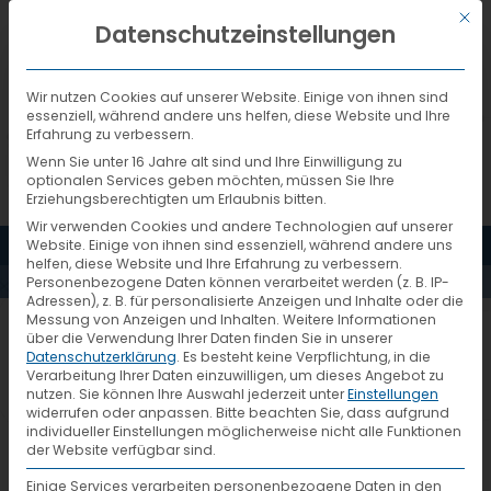
Mit d
DEUTSCH
Datenschutzeinstellungen
Wir nutzen Cookies auf unserer Website. Einige von ihnen sind
essenziell, während andere uns helfen, diese Website und Ihre
Erfahrung zu verbessern.
Wenn Sie unter 16 Jahre alt sind und Ihre Einwilligung zu
optionalen Services geben möchten, müssen Sie Ihre
Erziehungsberechtigten um Erlaubnis bitten.
Wir verwenden Cookies und andere Technologien auf unserer
MENÜ
Website. Einige von ihnen sind essenziell, während andere uns
EINTRAG
helfen, diese Website und Ihre Erfahrung zu verbessern.
Personenbezogene Daten können verarbeitet werden (z. B. IP-
Adressen), z. B. für personalisierte Anzeigen und Inhalte oder die
Messung von Anzeigen und Inhalten.
Weitere Informationen
Ihr VTL-Systempartner:
über die Verwendung Ihrer Daten finden Sie in unserer
Datenschutzerklärung
.
Es besteht keine Verpflichtung, in die
Verarbeitung Ihrer Daten einzuwilligen, um dieses Angebot zu
nutzen.
Sie können Ihre Auswahl jederzeit unter
Einstellungen
widerrufen oder anpassen.
Bitte beachten Sie, dass aufgrund
individueller Einstellungen möglicherweise nicht alle Funktionen
der Website verfügbar sind.
Emons Spedition GmbH & Co. KG
Einige Services verarbeiten personenbezogene Daten in den