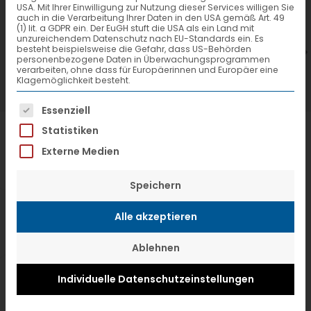
USA. Mit Ihrer Einwilligung zur Nutzung dieser Services willigen Sie
7. Juli 2026
6
auch in die Verarbeitung Ihrer Daten in den USA gemäß Art. 49
(1) lit. a GDPR ein. Der EuGH stuft die USA als ein Land mit
VTL hat neuen Aufsichtsrat gewählt
V
unzureichendem Datenschutz nach EU-Standards ein. Es
besteht beispielsweise die Gefahr, dass US-Behörden
personenbezogene Daten in Überwachungsprogrammen
verarbeiten, ohne dass für Europäerinnen und Europäer eine
Klagemöglichkeit besteht.
Es folgt eine Liste der Service-Gruppen, f
Essenziell
Statistiken
Externe Medien
Speichern
Alle akzeptieren
Ablehnen
Individuelle Datenschutzeinstellungen