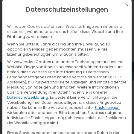
Mit d
DEUTSCH
Datenschutzeinstellungen
Wir nutzen Cookies auf unserer Website. Einige von ihnen sind
essenziell, während andere uns helfen, diese Website und Ihre
Erfahrung zu verbessern.
Wenn Sie unter 16 Jahre alt sind und Ihre Einwilligung zu
optionalen Services geben möchten, müssen Sie Ihre
Erziehungsberechtigten um Erlaubnis bitten.
Wir verwenden Cookies und andere Technologien auf unserer
ICON-
MENÜ
Website. Einige von ihnen sind essenziell, während andere uns
helfen, diese Website und Ihre Erfahrung zu verbessern.
Personenbezogene Daten können verarbeitet werden (z. B. IP-
SERVICE
Adressen), z. B. für personalisierte Anzeigen und Inhalte oder die
Messung von Anzeigen und Inhalten.
Weitere Informationen
über die Verwendung Ihrer Daten finden Sie in unserer
Datenschutzerklärung
.
Es besteht keine Verpflichtung, in die
Verarbeitung Ihrer Daten einzuwilligen, um dieses Angebot zu
nutzen.
Sie können Ihre Auswahl jederzeit unter
Einstellungen
widerrufen oder anpassen.
Bitte beachten Sie, dass aufgrund
individueller Einstellungen möglicherweise nicht alle Funktionen
der Website verfügbar sind.
Einige Services verarbeiten personenbezogene Daten in den