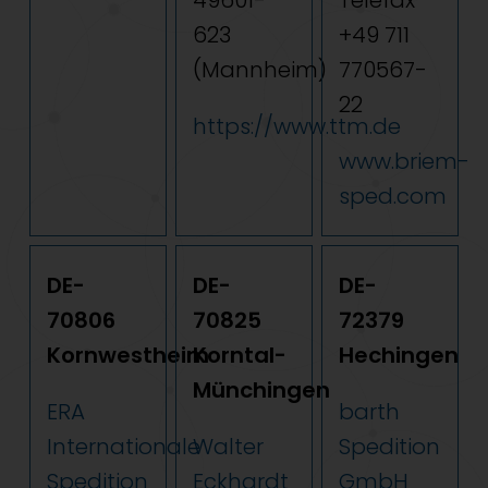
623
+49 711
(Mannheim)
770567-
22
https://www.ttm.de
www.briem-
sped.com
DE-
DE-
DE-
70806
70825
72379
Kornwestheim
Korntal-
Hechingen
Münchingen
ERA
barth
Internationale
Walter
Spedition
Spedition
Eckhardt
GmbH