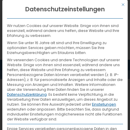
Mit d
DEUTSCH
Datenschutzeinstellungen
Wir nutzen Cookies auf unserer Website. Einige von ihnen sind
essenziell, während andere uns helfen, diese Website und Ihre
Erfahrung zu verbessern.
Wenn Sie unter 16 Jahre alt sind und Ihre Einwilligung zu
optionalen Services geben möchten, müssen Sie Ihre
Erziehungsberechtigten um Erlaubnis bitten.
Wir verwenden Cookies und andere Technologien auf unserer
MENÜ
Website. Einige von ihnen sind essenziell, während andere uns
PARTNERLISTE
helfen, diese Website und Ihre Erfahrung zu verbessern.
Personenbezogene Daten können verarbeitet werden (z. B. IP-
Adressen), z. B. für personalisierte Anzeigen und Inhalte oder die
Messung von Anzeigen und Inhalten.
Weitere Informationen
Unsere Systempartner
über die Verwendung Ihrer Daten finden Sie in unserer
Datenschutzerklärung
.
Es besteht keine Verpflichtung, in die
Verarbeitung Ihrer Daten einzuwilligen, um dieses Angebot zu
nutzen.
Sie können Ihre Auswahl jederzeit unter
Einstellungen
Hier finden Sie eine Liste unserer
widerrufen oder anpassen.
Bitte beachten Sie, dass aufgrund
individueller Einstellungen möglicherweise nicht alle Funktionen
Systempartner, geordnet nach Land
der Website verfügbar sind.
und Postleitzahl. Sie können auch
Einige Services verarbeiten personenbezogene Daten in den