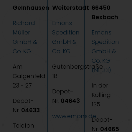
Gelnhausen
Weiterstadt
66450
Bexbach
Richard
Emons
Müller
Spedition
Emons
GmbH &
GmbH &
Spedition
Co. KG
Co. KG
GmbH &
Co. KG
Am
Gutenbergstraße
(NL 33)
Galgenfeld
18
23 - 27
In der
Depot-
Kolling
Depot-
Nr.
04643
135
Nr.
04633
www.emons.de
Depot-
Telefon
Nr.
04665