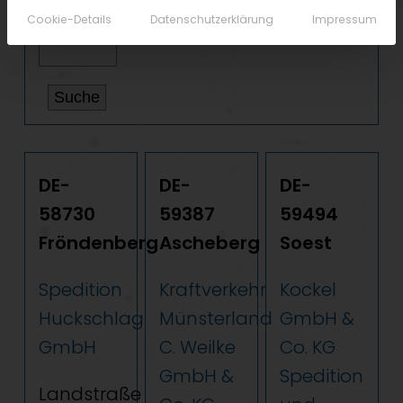
und/oder Suche nach
Cookie-Details
Datenschutzerklärung
Impressum
PLZ:
DE-
DE-
DE-
58730
59387
59494
Fröndenberg
Ascheberg
Soest
Spedition
Kraftverkehr
Kockel
Huckschlag
Münsterland
GmbH &
GmbH
C. Weilke
Co. KG
GmbH &
Spedition
Landstraße