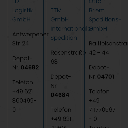
LD
Otto
Logistik
TTM
Briem
GmbH
GmbH
Speditions-
Internationale
GmbH
Antwerpener
Spedition
Str. 24
Raiffeisenstr
Rosenstraße
42 - 44
Depot-
68
Nr.
04682
Depot-
Depot-
Nr.
04701
Telefon
Nr.
+49 621
Telefon
04684
860499-
+49
0
Telefon
711770567
+49 621
- 0
49601-
Telefax