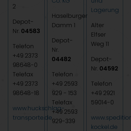
Co. KG
und
2
Lagerung
Haselburger
Depot-
Damm 1
Alter
Nr.
04583
Elfser
Depot-
Weg 11
Telefon
Nr.
+49 2373
04482
Depot-
98648-0
Nr.
04592
Telefax
Telefon
+49 2373
+49 2593
Telefon
98648-18
929 - 153
+49 2921
Telefax
59014-0
www.huckschlag-
+49 2593
transporte.de
www.speditio
929-339
kockel.de