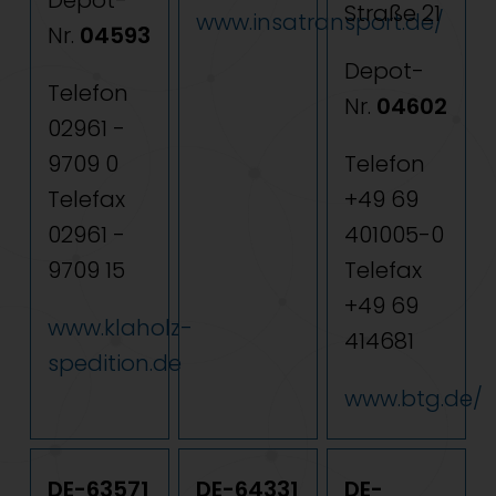
Depot-
Straße 21
www.insatransport.de/
Nr.
04593
Depot-
Telefon
Nr.
04602
02961 -
9709 0
Telefon
Telefax
+49 69
02961 -
401005-0
9709 15
Telefax
+49 69
www.klaholz-
414681
spedition.de
www.btg.de/
DE-63571
DE-64331
DE-