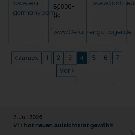
www.era-
www.barth.eu
80000-
germany.com/
99
www.Gefahrengutlager.de
Zurück
1
2
3
4
5
6
7
Vor
7. Juli 2026
6
VTL hat neuen Aufsichtsrat gewählt
V