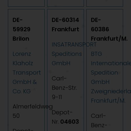
DE-
DE-60314
DE-
59929
Frankfurt
60386
Brilon
Frankfurt/M.
INSATRANSPORT
Lorenz
Speditions
BTG
Klaholz
GmbH
International
Transport
Spedition
Carl-
GmbH &
GmbH
Benz-Str.
Co. KG
Zweigniederl
9-11
Frankfurt/M.
Almerfeldweg
Depot-
50
Carl-
Nr.
04603
Benz-