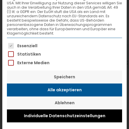
gezielt nach einem Land oder einer
USA. Mit Ihrer Einwilligung zur Nutzung dieser Services willigen Sie
auch in die Verarbeitung Ihrer Daten in den USA gemäß Art. 49
(1) lit. a GDPR ein. Der EuGH stuft die USA als ein Land mit
Postleitzahl suchen.
unzureichendem Datenschutz nach EU-Standards ein. Es
besteht beispielsweise die Gefahr, dass US-Behörden
personenbezogene Daten in Überwachungsprogrammen
verarbeiten, ohne dass für Europäerinnen und Europäer eine
Klagemöglichkeit besteht.
Es folgt eine Liste der Service-Gruppen, f
Essenziell
Statistiken
Externe Medien
Speichern
Suche
Alle akzeptieren
Partner-Name:
Ablehnen
Land wählen:
Individuelle Datenschutzeinstellungen