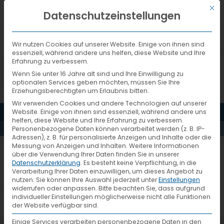
Mit d
DEUTSCH
Datenschutzeinstellungen
Wir nutzen Cookies auf unserer Website. Einige von ihnen sind
essenziell, während andere uns helfen, diese Website und Ihre
Erfahrung zu verbessern.
Wenn Sie unter 16 Jahre alt sind und Ihre Einwilligung zu
optionalen Services geben möchten, müssen Sie Ihre
FORMULAR
Erziehungsberechtigten um Erlaubnis bitten.
Wir verwenden Cookies und andere Technologien auf unserer
MENÜ
Website. Einige von ihnen sind essenziell, während andere uns
FÜR NEUE
helfen, diese Website und Ihre Erfahrung zu verbessern.
Personenbezogene Daten können verarbeitet werden (z. B. IP-
Adressen), z. B. für personalisierte Anzeigen und Inhalte oder die
Messung von Anzeigen und Inhalten.
Weitere Informationen
DEPOTS
über die Verwendung Ihrer Daten finden Sie in unserer
Formular für neue Depots
Datenschutzerklärung
.
Es besteht keine Verpflichtung, in die
Verarbeitung Ihrer Daten einzuwilligen, um dieses Angebot zu
nutzen.
Sie können Ihre Auswahl jederzeit unter
Einstellungen
widerrufen oder anpassen.
Bitte beachten Sie, dass aufgrund
individueller Einstellungen möglicherweise nicht alle Funktionen
der Website verfügbar sind.
Einige Services verarbeiten personenbezogene Daten in den