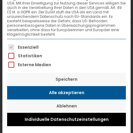
USA. Mit Ihrer Einwilligung zur Nutzung dieser Services willigen Sie
7. Juli 2026
6
auch in die Verarbeitung Ihrer Daten in den USA gemäß Art. 49
(1) lit. a GDPR ein. Der EuGH stuft die USA als ein Land mit
VTL hat neuen Aufsichtsrat gewählt
V
unzureichendem Datenschutz nach EU-Standards ein. Es
besteht beispielsweise die Gefahr, dass US-Behörden
personenbezogene Daten in Überwachungsprogrammen
verarbeiten, ohne dass für Europäerinnen und Europäer eine
Klagemöglichkeit besteht.
Es folgt eine Liste der Service-Gruppen, f
Essenziell
Statistiken
Externe Medien
Speichern
Alle akzeptieren
Ablehnen
Individuelle Datenschutzeinstellungen