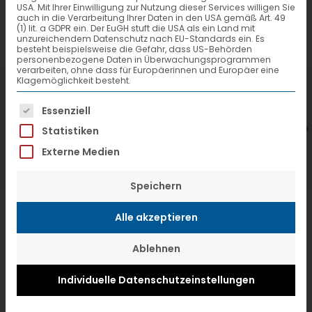
USA. Mit Ihrer Einwilligung zur Nutzung dieser Services willigen Sie
auch in die Verarbeitung Ihrer Daten in den USA gemäß Art. 49
(1) lit. a GDPR ein. Der EuGH stuft die USA als ein Land mit
unzureichendem Datenschutz nach EU-Standards ein. Es
besteht beispielsweise die Gefahr, dass US-Behörden
personenbezogene Daten in Überwachungsprogrammen
verarbeiten, ohne dass für Europäerinnen und Europäer eine
Klagemöglichkeit besteht.
7. Juli 2026
6
Es folgt eine Liste der Service-Gruppen, f
VTL hat neuen Aufsichtsrat gewählt
V
Essenziell
Statistiken
Externe Medien
Speichern
Alle akzeptieren
Ablehnen
Individuelle Datenschutzeinstellungen