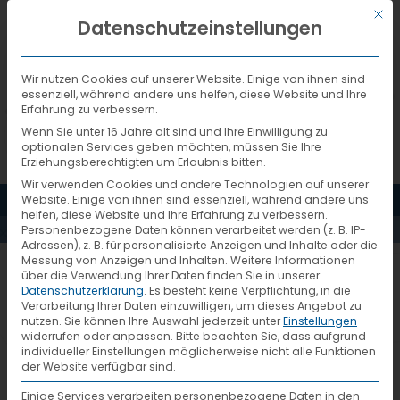
Mit d
DEUTSCH
Datenschutzeinstellungen
Wir nutzen Cookies auf unserer Website. Einige von ihnen sind
essenziell, während andere uns helfen, diese Website und Ihre
Erfahrung zu verbessern.
Wenn Sie unter 16 Jahre alt sind und Ihre Einwilligung zu
optionalen Services geben möchten, müssen Sie Ihre
Erziehungsberechtigten um Erlaubnis bitten.
Wir verwenden Cookies und andere Technologien auf unserer
MENÜ
Website. Einige von ihnen sind essenziell, während andere uns
AKTUELLES
helfen, diese Website und Ihre Erfahrung zu verbessern.
Personenbezogene Daten können verarbeitet werden (z. B. IP-
Adressen), z. B. für personalisierte Anzeigen und Inhalte oder die
Messung von Anzeigen und Inhalten.
Weitere Informationen
Tag der offenen Tür 2017
über die Verwendung Ihrer Daten finden Sie in unserer
Datenschutzerklärung
.
Es besteht keine Verpflichtung, in die
Besuchergruppe
Verarbeitung Ihrer Daten einzuwilligen, um dieses Angebot zu
nutzen.
Sie können Ihre Auswahl jederzeit unter
Einstellungen
widerrufen oder anpassen.
Bitte beachten Sie, dass aufgrund
individueller Einstellungen möglicherweise nicht alle Funktionen
der Website verfügbar sind.
Einige Services verarbeiten personenbezogene Daten in den