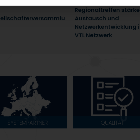
uli 2026
25. Juni 2026
Regionaltreffen stärk
ellschafterversammlu
Austausch und
Netzwerkentwicklung 
VTL Netzwerk
SYSTEMPARTNER
QUALITÄT