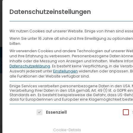
Datenschutzeinstellungen
Wir nutzen Cookies auf unserer Website. Einige von ihnen sind esse
Wenn Sie unter 16 Jahre alt sind und Ihre Einwilligung zu optiona
bitten.
HOME
AKTUELLES
VTL
Wir verwenden Cookies und andere Technologien auf unserer Websi
und Ihre Erfahrung zu verbessern.
Personenbezogene Daten können ve
1-
Inhalte oder die Messung von Anzeigen und Inhalten.
Weitere Info
Datenschutzerklärung
.
Es besteht keine Verpflichtung, in die Verar
Auswahl jederzeit unter
Einstellungen
widerrufen oder anpassen.
B
alle Funktionen der Website verfügbar sind.
Einige Services verarbeiten personenbezogene Daten in den USA. Mit 
Verarbeitung Ihrer Daten in den USA gemäß Art. 49 (1) lit. a GDPR 
Standards ein. Es besteht beispielsweise die Gefahr, dass US
dass für Europäerinnen und Europäer eine Klagemöglichkeit beste
Es folgt eine Liste der Service-Gruppen, f
Essenziell
Cookie-Details