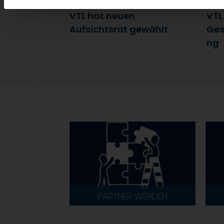
7. Juli 2026
6. J
VTL hat neuen
VTL
Aufsichtsrat gewählt
Ges
ng
PARTNER WERDEN