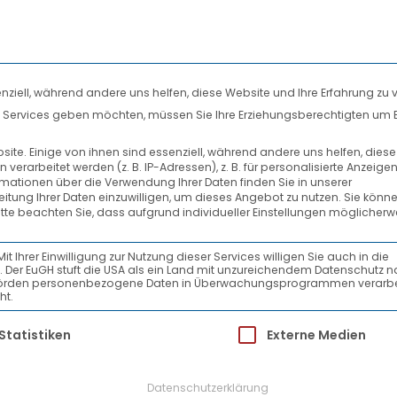
nziell, während andere uns helfen, diese Website und Ihre Erfahrung zu 
len Services geben möchten, müssen Sie Ihre Erziehungsberechtigten um 
DIENSTLEISTUNGEN
SYSTEMPARTNER
te. Einige von ihnen sind essenziell, während andere uns helfen, dies
rarbeitet werden (z. B. IP-Adressen), z. B. für personalisierte Anzeige
SENDUNGSDATEN-EINGE
rmationen über die Verwendung Ihrer Daten finden Sie in unserer
beitung Ihrer Daten einzuwilligen, um dieses Angebot zu nutzen.
Sie könne
itte beachten Sie, dass aufgrund individueller Einstellungen möglicherw
Ihrer Einwilligung zur Nutzung dieser Services willigen Sie auch in die
ein. Der EuGH stuft die USA als ein Land mit unzureichendem Datenschutz 
-Behörden personenbezogene Daten in Überwachungsprogrammen verarbe
ht.
ür die eine Einwilligung erteilt werden kann.
Statistiken
Externe Medien
Datenschutzerklärung