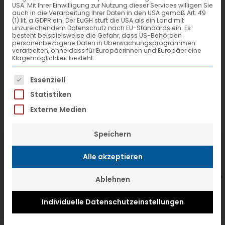
USA. Mit Ihrer Einwilligung zur Nutzung dieser Services willigen Sie
auch in die Verarbeitung Ihrer Daten in den USA gemäß Art. 49
(1) lit. a GDPR ein. Der EuGH stuft die USA als ein Land mit
unzureichendem Datenschutz nach EU-Standards ein. Es
besteht beispielsweise die Gefahr, dass US-Behörden
personenbezogene Daten in Überwachungsprogrammen
verarbeiten, ohne dass für Europäerinnen und Europäer eine
Klagemöglichkeit besteht.
Es folgt eine Liste der Service-Gruppen, f
Essenziell
Statistiken
Externe Medien
Speichern
7. Juli 2026
6
Alle akzeptieren
VTL hat neuen Aufsichtsrat gewählt
V
Ablehnen
Individuelle Datenschutzeinstellungen