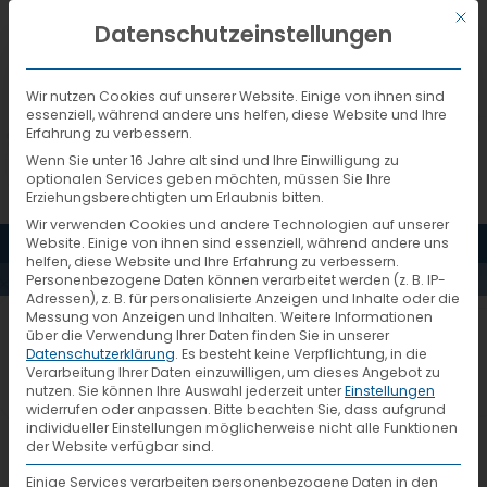
Mit d
DEUTSCH
Datenschutzeinstellungen
Wir nutzen Cookies auf unserer Website. Einige von ihnen sind
essenziell, während andere uns helfen, diese Website und Ihre
Erfahrung zu verbessern.
Wenn Sie unter 16 Jahre alt sind und Ihre Einwilligung zu
optionalen Services geben möchten, müssen Sie Ihre
SIGNET-
Erziehungsberechtigten um Erlaubnis bitten.
Wir verwenden Cookies und andere Technologien auf unserer
MENÜ
Website. Einige von ihnen sind essenziell, während andere uns
KLICK-FUER-
helfen, diese Website und Ihre Erfahrung zu verbessern.
Personenbezogene Daten können verarbeitet werden (z. B. IP-
Adressen), z. B. für personalisierte Anzeigen und Inhalte oder die
Messung von Anzeigen und Inhalten.
Weitere Informationen
DIE-UMWELT
über die Verwendung Ihrer Daten finden Sie in unserer
Datenschutzerklärung
.
Es besteht keine Verpflichtung, in die
Verarbeitung Ihrer Daten einzuwilligen, um dieses Angebot zu
nutzen.
Sie können Ihre Auswahl jederzeit unter
Einstellungen
widerrufen oder anpassen.
Bitte beachten Sie, dass aufgrund
individueller Einstellungen möglicherweise nicht alle Funktionen
der Website verfügbar sind.
Einige Services verarbeiten personenbezogene Daten in den