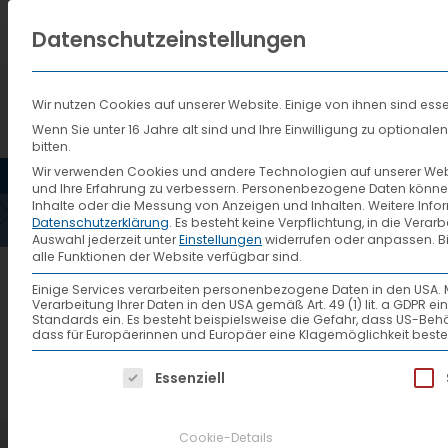
Datenschutzeinstellungen
Wir nutzen Cookies auf unserer Website. Einige von ihnen sind esse
Wenn Sie unter 16 Jahre alt sind und Ihre Einwilligung zu optiona
bitten.
HOME
AKTUELLES
VTL
ZERTIF
Wir verwenden Cookies und andere Technologien auf unserer Websi
und Ihre Erfahrung zu verbessern.
Personenbezogene Daten können ve
Inhalte oder die Messung von Anzeigen und Inhalten.
Weitere Info
Datenschutzerklärung
.
Es besteht keine Verpflichtung, in die Verar
GER-1
Auswahl jederzeit unter
Einstellungen
widerrufen oder anpassen.
B
alle Funktionen der Website verfügbar sind.
Einige Services verarbeiten personenbezogene Daten in den USA. Mit 
Verarbeitung Ihrer Daten in den USA gemäß Art. 49 (1) lit. a GDPR 
Zertifikat-171117034_1-ISO-140
Standards ein. Es besteht beispielsweise die Gefahr, dass US
dass für Europäerinnen und Europäer eine Klagemöglichkeit beste
Es folgt eine Liste der Service-Gruppen, f
Essenziell
Cookie-Details