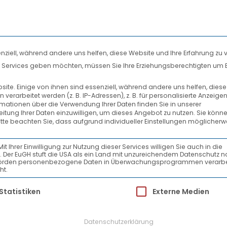
nziell, während andere uns helfen, diese Website und Ihre Erfahrung zu 
len Services geben möchten, müssen Sie Ihre Erziehungsberechtigten um 
DIENSTLEISTUNGEN
SYSTEMPARTNER
IKAT-171117034_1-ISO-140
te. Einige von ihnen sind essenziell, während andere uns helfen, dies
rarbeitet werden (z. B. IP-Adressen), z. B. für personalisierte Anzeige
rmationen über die Verwendung Ihrer Daten finden Sie in unserer
beitung Ihrer Daten einzuwilligen, um dieses Angebot zu nutzen.
Sie könne
itte beachten Sie, dass aufgrund individueller Einstellungen möglicherw
Ihrer Einwilligung zur Nutzung dieser Services willigen Sie auch in die
ein. Der EuGH stuft die USA als ein Land mit unzureichendem Datenschutz 
01-ger-1
-Behörden personenbezogene Daten in Überwachungsprogrammen verarbe
ht.
ür die eine Einwilligung erteilt werden kann.
Statistiken
Externe Medien
Datenschutzerklärung