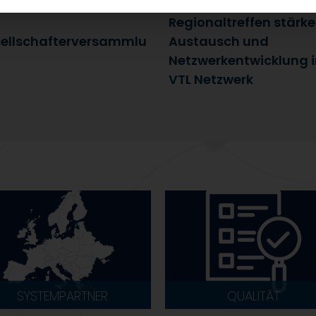
uli 2026
25. Juni 2026
Regionaltreffen stärk
ellschafterversammlu
Austausch und
Netzwerkentwicklung 
VTL Netzwerk
SYSTEMPARTNER
QUALITÄT