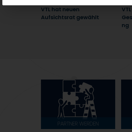
7. Juli 2026
6. J
VTL hat neuen
VTL
Aufsichtsrat gewählt
Ges
ng
PARTNER WERDEN