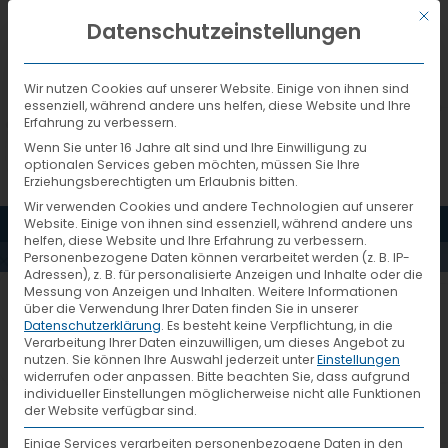
Mit d
DEUTSCH
Datenschutzeinstellungen
Wir nutzen Cookies auf unserer Website. Einige von ihnen sind
essenziell, während andere uns helfen, diese Website und Ihre
Erfahrung zu verbessern.
Wenn Sie unter 16 Jahre alt sind und Ihre Einwilligung zu
optionalen Services geben möchten, müssen Sie Ihre
Erziehungsberechtigten um Erlaubnis bitten.
Wir verwenden Cookies und andere Technologien auf unserer
MENÜ
Website. Einige von ihnen sind essenziell, während andere uns
PRESSESPIEGEL
helfen, diese Website und Ihre Erfahrung zu verbessern.
Personenbezogene Daten können verarbeitet werden (z. B. IP-
Adressen), z. B. für personalisierte Anzeigen und Inhalte oder die
Messung von Anzeigen und Inhalten.
Weitere Informationen
über die Verwendung Ihrer Daten finden Sie in unserer
Datenschutzerklärung
.
Es besteht keine Verpflichtung, in die
VTL-Azubis profitieren
Verarbeitung Ihrer Daten einzuwilligen, um dieses Angebot zu
19. Juni 2019
nutzen.
Sie können Ihre Auswahl jederzeit unter
Einstellungen
von individueller Betreuung
widerrufen oder anpassen.
Bitte beachten Sie, dass aufgrund
individueller Einstellungen möglicherweise nicht alle Funktionen
der Website verfügbar sind.
Einige Services verarbeiten personenbezogene Daten in den