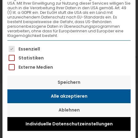
USA. Mit Ihrer Einwilligung zur Nutzung dieser Services willigen Sie
auch in die Verarbeitung Ihrer Daten in den USA gemäß Art. 49
(1) lit. a GDPR ein. Der EuGH stuft die USA als ein Land mit
unzureichendem Datenschutz nach EU-Standards ein. Es
besteht beispielsweise die Gefahr, dass US-Behörden
personenbezogene Daten in Überwachungsprogrammen
verarbeiten, ohne dass für Europäerinnen und Europäer eine
Klagemöglichkeit besteht.
7. Juli 2026
6
Es folgt eine Liste der Service-Gruppen, f
VTL hat neuen Aufsichtsrat gewählt
V
Essenziell
Statistiken
Externe Medien
Speichern
Alle akzeptieren
Ablehnen
Individuelle Datenschutzeinstellungen