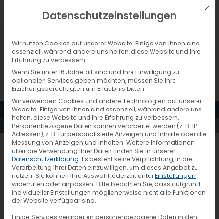
Mit d
DEUTSCH
Datenschutzeinstellungen
Wir nutzen Cookies auf unserer Website. Einige von ihnen sind
essenziell, während andere uns helfen, diese Website und Ihre
Erfahrung zu verbessern.
Wenn Sie unter 16 Jahre alt sind und Ihre Einwilligung zu
optionalen Services geben möchten, müssen Sie Ihre
Erziehungsberechtigten um Erlaubnis bitten.
Wir verwenden Cookies und andere Technologien auf unserer
MENÜ
Website. Einige von ihnen sind essenziell, während andere uns
AKTUELLES
helfen, diese Website und Ihre Erfahrung zu verbessern.
Personenbezogene Daten können verarbeitet werden (z. B. IP-
Adressen), z. B. für personalisierte Anzeigen und Inhalte oder die
Messung von Anzeigen und Inhalten.
Weitere Informationen
Advertorial Marktkorb
über die Verwendung Ihrer Daten finden Sie in unserer
Datenschutzerklärung
.
Es besteht keine Verpflichtung, in die
Bildungsmesse 2019
Verarbeitung Ihrer Daten einzuwilligen, um dieses Angebot zu
nutzen.
Sie können Ihre Auswahl jederzeit unter
Einstellungen
widerrufen oder anpassen.
Bitte beachten Sie, dass aufgrund
individueller Einstellungen möglicherweise nicht alle Funktionen
der Website verfügbar sind.
Einige Services verarbeiten personenbezogene Daten in den