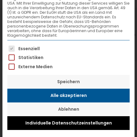
USA. Mit Ihrer Einwilligung zur Nutzung dieser Services willigen Sie
auch in die Verarbeitung Ihrer Daten in den USA gemäß Art. 49
(1) lit. a GDPR ein. Der EuGH stuft die USA als ein Land mit
7. Juli 2026
6
unzureichendem Datenschutz nach EU-Standards ein. Es
besteht beispielsweise die Gefahr, dass US-Behörden
VTL hat neuen Aufsichtsrat gewählt
V
personenbezogene Daten in Überwachungsprogrammen
verarbeiten, ohne dass für Europäerinnen und Europäer eine
Klagemöglichkeit besteht.
Es folgt eine Liste der Service-Gruppen, f
Essenziell
Statistiken
Externe Medien
Speichern
Alle akzeptieren
Ablehnen
Individuelle Datenschutzeinstellungen