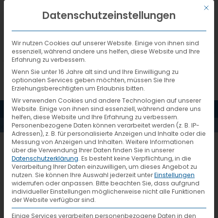
Mit d
DEUTSCH
Datenschutzeinstellungen
Wir nutzen Cookies auf unserer Website. Einige von ihnen sind
essenziell, während andere uns helfen, diese Website und Ihre
Erfahrung zu verbessern.
Wenn Sie unter 16 Jahre alt sind und Ihre Einwilligung zu
optionalen Services geben möchten, müssen Sie Ihre
Erziehungsberechtigten um Erlaubnis bitten.
Wir verwenden Cookies und andere Technologien auf unserer
MENÜ
Website. Einige von ihnen sind essenziell, während andere uns
AKTUELLES
helfen, diese Website und Ihre Erfahrung zu verbessern.
Personenbezogene Daten können verarbeitet werden (z. B. IP-
Adressen), z. B. für personalisierte Anzeigen und Inhalte oder die
Messung von Anzeigen und Inhalten.
Weitere Informationen
Portrait Joachim Berends
über die Verwendung Ihrer Daten finden Sie in unserer
Datenschutzerklärung
.
Es besteht keine Verpflichtung, in die
Verarbeitung Ihrer Daten einzuwilligen, um dieses Angebot zu
nutzen.
Sie können Ihre Auswahl jederzeit unter
Einstellungen
widerrufen oder anpassen.
Bitte beachten Sie, dass aufgrund
individueller Einstellungen möglicherweise nicht alle Funktionen
der Website verfügbar sind.
Einige Services verarbeiten personenbezogene Daten in den