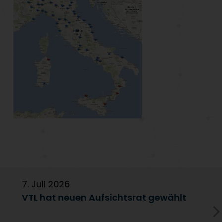
7. Juli 2026
6
VTL hat neuen Aufsichtsrat gewählt
V