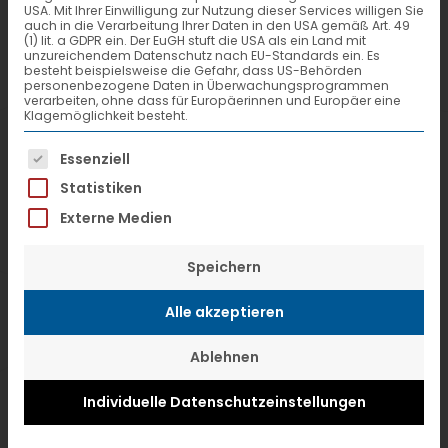
und Services von Monza nach
USA. Mit Ihrer Einwilligung zur Nutzung dieser Services willigen Sie
auch in die Verarbeitung Ihrer Daten in den USA gemäß Art. 49
Fulda und zurück verbessern die
(1) lit. a GDPR ein. Der EuGH stuft die USA als ein Land mit
unzureichendem Datenschutz nach EU-Standards ein. Es
besteht beispielsweise die Gefahr, dass US-Behörden
Auslastung und ermöglichen eine
personenbezogene Daten in Überwachungsprogrammen
verarbeiten, ohne dass für Europäerinnen und Europäer eine
Mengensteigerung für die
Klagemöglichkeit besteht.
Stückgutkooperation.
Es folgt eine Liste der Service-Gruppen, f
Essenziell
Statistiken
Externe Medien
Speichern
Alle akzeptieren
Ablehnen
Individuelle Datenschutzeinstellungen
Lanfranco Riva, Mitglied der