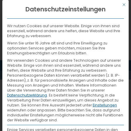
Mit d
DEUTSCH
Datenschutzeinstellungen
Wir nutzen Cookies auf unserer Website. Einige von ihnen sind
essenziell, während andere uns helfen, diese Website und Ihre
Erfahrung zu verbessern.
Wenn Sie unter 16 Jahre alt sind und Ihre Einwilligung zu
optionalen Services geben möchten, müssen Sie Ihre
Erziehungsberechtigten um Erlaubnis bitten.
Wir verwenden Cookies und andere Technologien auf unserer
MENÜ
Website. Einige von ihnen sind essenziell, während andere uns
PRESSEMELDUNGEN
helfen, diese Website und Ihre Erfahrung zu verbessern.
Personenbezogene Daten können verarbeitet werden (z. B. IP-
Adressen), z. B. für personalisierte Anzeigen und Inhalte oder die
Messung von Anzeigen und Inhalten.
Weitere Informationen
VTL gestärkt durch neuen
über die Verwendung Ihrer Daten finden Sie in unserer
Datenschutzerklärung
.
Es besteht keine Verpflichtung, in die
Systempartner in Italien
Verarbeitung Ihrer Daten einzuwilligen, um dieses Angebot zu
nutzen.
Sie können Ihre Auswahl jederzeit unter
Einstellungen
widerrufen oder anpassen.
Bitte beachten Sie, dass aufgrund
individueller Einstellungen möglicherweise nicht alle Funktionen
der Website verfügbar sind.
Qualitativ hochwertige Verkehre
Einige Services verarbeiten personenbezogene Daten in den